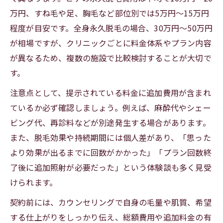
医療脱毛とサロン脱毛の料金差を解説
万円、すね毛や足、胸毛など部位別では5万円〜15万円
メンズ脱毛で比較する医療とサロンの料金
程度が目安です。全身永久脱毛の場合、30万円〜50万円
差
が相場ですが、クリニックごとに料金体系やプラン内容
永久脱毛メンズ費用の方式別メリット・デ
が異なるため、複数の施設で比較検討することが大切で
メリット
す。
医療脱毛とサロン脱毛の効果と料金の違い
注意点として、提示されている料金に追加費用が含まれ
メンズ脱毛で選ぶべき料金体系のポイント
ているか必ず確認しましょう。例えば、麻酔代やシェー
男の永久脱毛で迷う医療・サロンの費用比
ビング代、再診料などが別途発生する場合があります。
較
また、脱毛効果や持続期間には個人差があり、「思った
より効果が出るまでに回数がかかった」「プラン回数終
了後に追加照射が必要だった」という体験談も多く見受
けられます。
契約前には、カウンセリングで自身の毛量や肌質、希望
する仕上がりをしっかり伝え、総額費用や追加料金の有