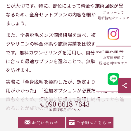
とが大切です。特に、部位によって料金や施術回数が異
フォローして
なるため、全身セットプランの内容を細かくチェックし
最新情報をチェック
ましょう。
また、全身脱毛メンズ値段相場を調べ、複数のクリニッ
クやサロンの料金体系や施術実績を比較することも重要
です。無料カウンセリングを活用し、自分の毛量や肌質
お友達登録で
に合った最適なプランを選ぶことで、無駄な出費や後悔
脱毛初回50％オフ
を防げます。
実際に「全身脱毛を契約したが、想定より回数が多く費
用がかかった」「追加オプションが必要だった」という
声もあるため、契約前に細部まで確認し納得してから進
090-6618-7643
めることが成功のポイントです。
お客様専用ダイヤル
お問い合わせ
ご予約はこちら