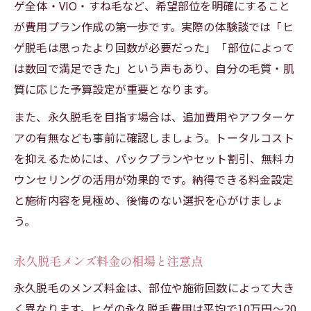
ゲ全体・VIO・すね毛など、希望部位を明確にすること
メンズ脱毛で永久を目指すプランの選び方
が費用プラン作成の第一歩です。実際の体験談では「ヒ
費用対効果を重視した脱毛プランの見極め
ゲ脱毛は思ったより回数が必要だった」「部位によって
メンズ脱毛料金とプラン内容のチェック法
は数回で満足できた」という声もあり、自分の毛質・肌
永久脱毛メンズのおすすめプラン構成とは
質に応じた予算設定が重要となります。
男の全身脱毛プラン選びで気を付ける点
また、永久脱毛を目指す場合は、追加費用やアフターケ
全身脱毛のメンズ料金相場と効果を探る
アの有無なども事前に確認しましょう。トータルコスト
全身脱毛メンズの料金相場と効果を徹底分
を抑えるためには、パックプランやセット割引、無料カ
析
ウンセリングの活用が効果的です。納得できる料金設定
メンズ脱毛で全身永久の費用と持続性を比
と施術内容を見極め、後悔のない選択を心がけましょ
較
う。
男全身脱毛料金と後悔しないための選び方
永久脱毛メンズ料金の相場と注意点
全身永久脱毛メンズ費用のリアルな目安
永久脱毛のメンズ料金は、部位や施術回数によって大き
メンズ脱毛全身プランの相場と効果の体感
く異なります。ヒゲの永久脱毛費用は平均で10万円〜20