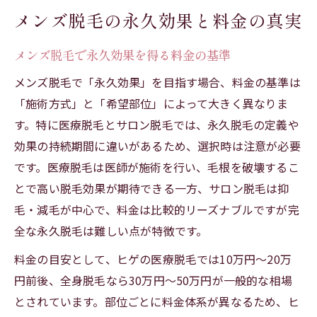
メンズ脱毛の永久効果と料金の真実
メンズ脱毛で理想実現へ費用設計の基本
永久脱毛メンズの料金プラン設計ポイント
メンズ脱毛で永久効果を得る料金の基準
効果重視のメンズ脱毛費用配分術を解説
メンズ脱毛で「永久効果」を目指す場合、料金の基準は
無駄なく永久脱毛を実現する料金の工夫
「施術方式」と「希望部位」によって大きく異なりま
メンズ脱毛で納得の永久費用シミュレーシ
す。特に医療脱毛とサロン脱毛では、永久脱毛の定義や
ョン
効果の持続期間に違いがあるため、選択時は注意が必要
後悔しないためのメンズ脱毛料金比較
です。医療脱毛は医師が施術を行い、毛根を破壊するこ
メンズ脱毛料金比較で後悔しない選び方
とで高い脱毛効果が期待できる一方、サロン脱毛は抑
永久脱毛メンズ費用の比較ポイント解説
毛・減毛が中心で、料金は比較的リーズナブルですが完
全な永久脱毛は難しい点が特徴です。
男全身脱毛の料金差と後悔例を知る
各部位メンズ脱毛料金比較の注意点
料金の目安として、ヒゲの医療脱毛では10万円〜20万
円前後、全身脱毛なら30万円〜50万円が一般的な相場
メンズ脱毛で永久を目指す費用比較術
とされています。部位ごとに料金体系が異なるため、ヒ
永久を目指す男の脱毛プラン選び指南