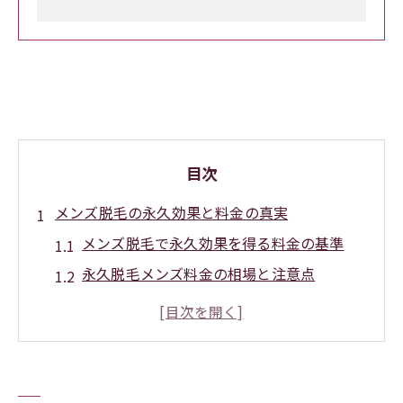
目次
メンズ脱毛の永久効果と料金の真実
メンズ脱毛で永久効果を得る料金の基準
永久脱毛メンズ料金の相場と注意点
男永久脱毛の費用と後悔しないための視点
全身永久脱毛メンズの値段と効果の関係
メンズ脱毛料金と施術回数のリアルな目安
理想を叶える永久脱毛の費用設計術