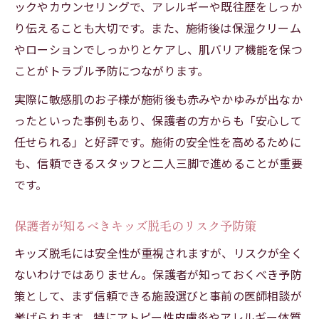
ックやカウンセリングで、アレルギーや既往歴をしっか
敏感肌にやさしいキッズ脱毛の特徴と選び
り伝えることも大切です。また、施術後は保湿クリーム
方
やローションでしっかりとケアし、肌バリア機能を保つ
アトピーや乾燥肌にも対応するキッズ脱毛
ことがトラブル予防につながります。
肌負担を減らすキッズ脱毛施術のポイント
実際に敏感肌のお子様が施術後も赤みやかゆみが出なか
敏感なお子様に合うキッズ脱毛サロンの探
ったといった事例もあり、保護者の方からも「安心して
し方
任せられる」と好評です。施術の安全性を高めるために
キッズ脱毛で肌荒れしないための注意事項
も、信頼できるスタッフと二人三脚で進めることが重要
保護者が知っておきたいデメリットと回避策
です。
キッズ脱毛のデメリットと肌トラブル回避
策
保護者が知るべきキッズ脱毛のリスク予防策
子供脱毛のリスクと安全に進めるための工
キッズ脱毛には安全性が重視されますが、リスクが全く
夫
ないわけではありません。保護者が知っておくべき予防
脱毛回数や効果の個人差と注意点について
策として、まず信頼できる施設選びと事前の医師相談が
キッズ脱毛で失敗しないための保護者の対
挙げられます。特にアトピー性皮膚炎やアレルギー体質