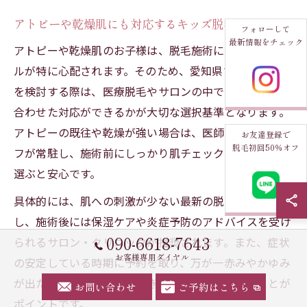
アトピーや乾燥肌にも対応するキッズ脱毛
フォローして
最新情報をチェック
アトピーや乾燥肌のお子様は、脱毛施術による肌トラブ
ルが特に心配されます。そのため、愛知県でキッズ脱毛
を検討する際は、医療脱毛やサロンの中でも、肌状態に
合わせた対応ができるかが大切な選択基準となります。
アトピーの既往や乾燥が強い場合は、医師や専門スタッ
お友達登録で
脱毛初回50％オフ
フが常駐し、施術前にしっかり肌チェックを行う施設を
選ぶと安心です。
具体的には、肌への刺激が少ない最新の脱毛機器を使用
し、施術後には保湿ケアや炎症予防のアドバイスを受け
090-6618-7643
られるサロン・クリニックが推奨されます。また、症状
お客様専用ダイヤル
の安定している時期に予約を取り、万が一赤みやかゆみ
が出た場合にはすぐ相談できる体制が整っていることが
お問い合わせ
ご予約はこちら
ポイントです。