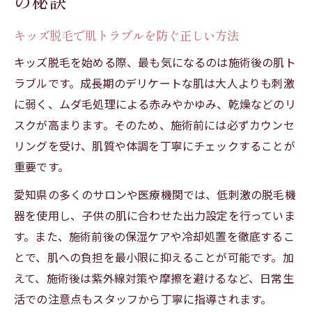
の秘訣
説
キッズ脱毛で肌トラブルを防ぐ正しい方法
子供のためのキッズ脱毛と肌改善の基礎知識
キッズ脱毛と肌改善の基本をわかりやすく
キッズ脱毛を始める際、最も気になるのは施術後の肌ト
解説
ラブルです。成長期のデリケートな肌は大人よりも刺激
に弱く、ムダ毛処理による赤みやかゆみ、乾燥などのリ
子供の成長期に適したキッズ脱毛の選び方
スクが高まります。そのため、施術前には必ずカウンセ
キッズ脱毛が肌改善に与える効果とその理
リングを受け、肌質や体調を丁寧にチェックすることが
由
重要です。
保護者が押さえたいキッズ脱毛の基礎情報
愛知県の多くのサロンや医療機関では、低刺激の脱毛機
キッズ脱毛と日々のスキンケア習慣の関係
器を使用し、子供の肌に合わせた出力設定を行っていま
性
す。また、施術前後の保湿ケアや冷却処置を徹底するこ
安心を重視したキッズ脱毛の選び方ガイド
とで、肌への負担を最小限に抑えることが可能です。加
安全なキッズ脱毛を見極めるチェックポイ
えて、施術後は紫外線対策や摩擦を避けるなど、日常生
ント
活での注意点もスタッフから丁寧に指導されます。
医療脱毛とサロン選びの違いと注意点