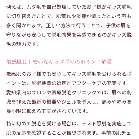
例えば、ムダ毛を自己処理していたお子様がキッズ脱毛
キッズ脱毛で重視すべきカウンセリング内
に切り替えたことで、肌荒れや炎症が減ったという声も
容
多く聞かれます。正しい方法で行うことで、子供の肌を
保護者同伴のキッズ脱毛で得られる安心感
守りながら安心して脱毛効果を実感できるのがキッズ脱
信頼できるキッズ脱毛施設の選び方と基準
毛の魅力です。
キッズ脱毛で実現するやさしい肌改革の方法
キッズ脱毛で叶える健やかな肌へのステッ
敏感肌にも安心なキッズ脱毛のポイント解説
プ
敏感肌のお子様でも安心してキッズ脱毛を受けられるポ
肌改善を目指すキッズ脱毛の実践的アドバ
イントは、施術機器の選定とアフターケアの充実です。
イス
愛知県内のサロンや医療脱毛クリニックでは、肌への刺
子供の肌質に合うキッズ脱毛施術の選び方
激を抑えた最新の機器やジェルを導入し、痛みや赤みを
最小限に抑える工夫がされています。
キッズ脱毛と保湿ケアで目指す美肌習慣
やさしい肌改革を促すキッズ脱毛の活用法
特に初めて脱毛を受ける場合は、テスト照射を実施して
肌が敏感なお子様に最適なキッズ脱毛とは
肌の反応を確認することが推奨されます。事前の肌チェ