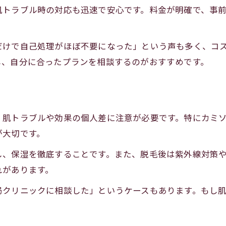
全身脱毛と部分脱毛の違いを岡崎で解説
肌トラブル時の対応も迅速で安心です。料金が明確で、事
脱毛回数や選び方で差がつく男性の肌
脱毛回数と効果の関係を岡崎で検証
だけで自己処理がほぼ不要になった」という声も多く、コ
し、自分に合ったプランを相談するのがおすすめです。
岡崎脱毛おすすめのコース選び方解説
医療脱毛岡崎安いで賢く肌ケアを実現
脱毛岡崎メンズの回数と満足度の目安
岡崎脱毛セルフとプロで回数の違い比較
、肌トラブルや効果の個人差に注意が必要です。特にカミ
が大切です。
し、保湿を徹底することです。また、脱毛後は紫外線対策
れがあります。
局クリニックに相談した」というケースもあります。もし