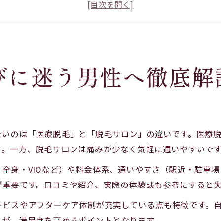
医療脱毛岡崎安いで得られる満足感とは
脱毛岡崎おすすめセルフケアの注意点
脱毛効果を高める岡崎市の最新事情
医療脱毛で清潔感アップを岡崎市で実現
びに迷う男性へ徹底解
岡崎市医療脱毛で清潔感を手に入れる方法
医療脱毛岡崎メンズにおすすめな理由
脱毛岡崎おすすめクリニックの選択基準
脱毛の効果と医療脱毛の違いを岡崎で学ぶ
たいのは「医療脱毛」と「脱毛サロン」の違いです。医療
岡崎全身脱毛で得られる具体的なメリット
す。一方、脱毛サロンは痛みが少なく気軽に通いやすいで
自己処理が楽になる岡崎脱毛の新常識
全身・VIOなど）や料金体系、通いやすさ（駅近・駐車
脱毛岡崎メンズに変わる新しい自己処理法
が重要です。口コミや紹介、実際の体験談も参考にすると
医療脱毛岡崎安いで楽になる日常ケア
ービスやアフターケア体制が充実している点も特徴です。
岡崎脱毛セルフとクリニックの違い比較
とが、満足度を高めるポイントとなります。