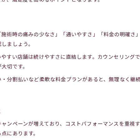
脱毛の回数と自己処理が減る理由を解説
全身脱毛岡崎がもたらす手間削減効果
効果と痛みの両立なら岡崎で脱毛体験を
施術時の痛みの少なさ」「通いやすさ」「料金の明確さ」
岡崎市脱毛の効果と痛みの最新事情
認しましょう。
脱毛岡崎おすすめの施術方法を比較
いやすい店舗は続けやすさに直結します。カウンセリング
医療脱毛岡崎メンズで痛みを抑える工夫
が大切です。
岡崎脱毛セルフとクリニック体験談まとめ
い・分割払いなど柔軟な料金プランがあると、無理なく継
脱毛の回数と痛み軽減のポイントを解説
全身からVIOまで岡崎メンズ脱毛の魅力
岡崎全身脱毛で得られる清潔感と自信
は
脱毛岡崎おすすめVIO対応のポイント
キャンペーンが増えており、コストパフォーマンスを重視
医療脱毛岡崎メンズならではのメリット
る点にあります。
岡崎脱毛セルフで注意する部位別対策