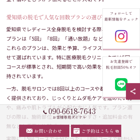
フォローして
愛知県の脱毛で人気な回数プランの選び方
最新情報をチェック
愛知県でレディース全身脱毛を検討する際、人気の回数
プランは「5回」「8回」「通い放題」などが主流です。
これらのプランは、効果と予算、ライフスタイルに合わ
せて選ばれています。特に医療脱毛クリニックでは5回
お友達登録で
コースが標準とされ、短期間で高い効果を求める方に支
脱毛初回50％オフ
持されています。
一方、脱毛サロンでは8回以上のコースや都度払いも多
く提供されており、じっくりとムダ毛ケアを進めたい方
や、痛みや肌トラブルが心配な方に人気です。プラン選
090-6618-7643
びの際は、施術部位・予約の取りやすさ・追加料金の有
お客様専用ダイヤル
無なども重要な比較ポイントとなります。
お問い合わせ
ご予約はこちら
実際に「5回コースで十分だった」「8回コースで細かい