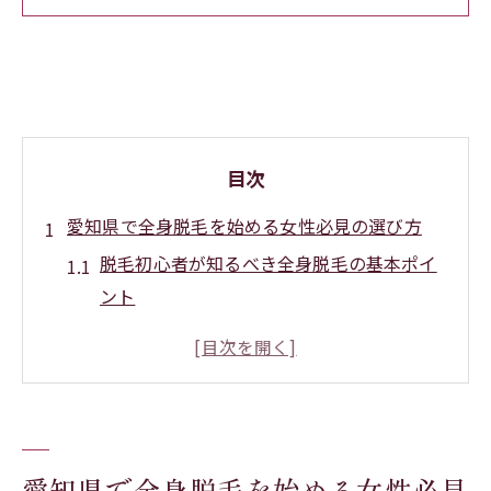
目次
愛知県で全身脱毛を始める女性必見の選び方
脱毛初心者が知るべき全身脱毛の基本ポイ
ント
愛知県で脱毛を選ぶ際のサロンと医療脱毛
の違い
全身脱毛の効果を左右する脱毛方式の比較
脱毛料金と通いやすさを両立させる選び方
レディース脱毛全身で後悔しない事前リサ
愛知県で全身脱毛を始める女性必見