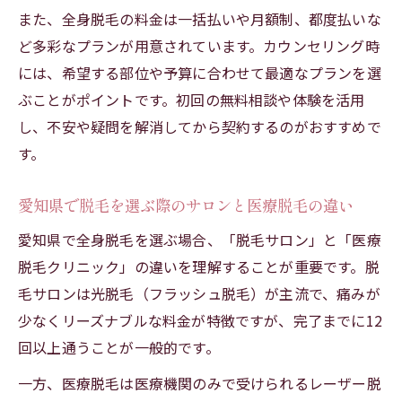
脱毛サロンと医療脱毛の費用を徹底比較
また、全身脱毛の料金は一括払いや月額制、都度払いな
通いやすさを考慮した脱毛料金節約術
ど多彩なプランが用意されています。カウンセリング時
初回限定割引やキャンペーン活用のコツ
には、希望する部位や予算に合わせて最適なプランを選
全身脱毛で理想の素肌へ導く方法を徹底解説
ぶことがポイントです。初回の無料相談や体験を活用
脱毛で目指す理想の素肌へのプロセス解説
し、不安や疑問を解消してから契約するのがおすすめで
ムダ毛悩みを解消する全身脱毛の具体的手
す。
順
愛知県で脱毛を選ぶ際のサロンと医療脱毛の違い
医療脱毛とサロン脱毛の効果的な選び方
愛知県で全身脱毛を選ぶ場合、「脱毛サロン」と「医療
脱毛施術後のスキンケアと注意点を紹介
脱毛クリニック」の違いを理解することが重要です。脱
全身脱毛の持続効果とリタッチの必要性
毛サロンは光脱毛（フラッシュ脱毛）が主流で、痛みが
ツルツル肌を目指すなら脱毛の回数に注目
少なくリーズナブルな料金が特徴ですが、完了までに12
全身脱毛は何回でツルツル肌になるのか解
回以上通うことが一般的です。
説
一方、医療脱毛は医療機関のみで受けられるレーザー脱
愛知県の脱毛で人気な回数プランの選び方