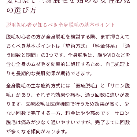
ーチのコツ
の選び方
人気のレディース全身脱毛、その効果と魅力と
脱毛初心者が知るべき全身脱毛の基本ポイント
は
脱毛で得られる全身美肌効果の実態を解説
脱毛初心者の方が全身脱毛を検討する際、まず押さえて
おくべき基本ポイントは「施術方式」「料金体系」「通
レディース脱毛全身が人気となる理由を紐
う回数と期間」の3つです。全身脱毛は、顔やVIOなどを
解く
含む全身のムダ毛を効率的に処理するため、自己処理よ
全身脱毛の口コミで評判のメリットを紹介
りも長期的な美肌効果が期待できます。
愛知県の脱毛サロンと医療脱毛の効果比較
全身脱毛の主な施術方式には「医療脱毛」と「サロン脱
全身脱毛の満足度を左右する施術回数の目
毛」があり、それぞれ効果や痛み、通う回数に違いがあ
安
ります。医療脱毛は医療機関で行うため効果が高く、少
料金重視なら知っておきたい愛知県の脱毛事情
ない回数で完了する一方、料金はやや高めです。サロン
愛知県の脱毛料金相場と賢い比較方法
脱毛は痛みが少なく通いやすいですが、完了までに回数
全身脱毛プランの料金体系と注意点まとめ
が多くなる傾向があります。