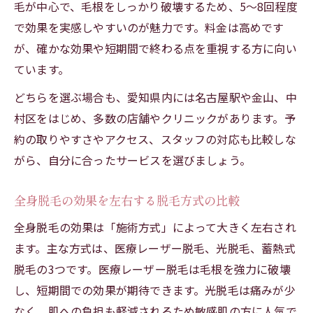
毛が中心で、毛根をしっかり破壊するため、5～8回程度
自己処理不要の美肌を叶える脱毛回数の目
で効果を実感しやすいのが魅力です。料金は高めです
安
が、確かな効果や短期間で終わる点を重視する方に向い
効果的な脱毛回数と失敗しない選び方のコ
ています。
ツ
どちらを選ぶ場合も、愛知県内には名古屋駅や金山、中
レディース脱毛全身で満足するための回数
村区をはじめ、多数の店舗やクリニックがあります。予
調整
約の取りやすさやアクセス、スタッフの対応も比較しな
満足度が高いレディース脱毛の特徴を紹介
がら、自分に合ったサービスを選びましょう。
脱毛満足度が高い全身脱毛の特徴を徹底分
析
全身脱毛の効果を左右する脱毛方式の比較
医療脱毛と脱毛サロンの満足度比較ポイン
全身脱毛の効果は「施術方式」によって大きく左右され
ト
ます。主な方式は、医療レーザー脱毛、光脱毛、蓄熱式
愛知県のレディース脱毛で選ばれる理由と
脱毛の3つです。医療レーザー脱毛は毛根を強力に破壊
は
し、短期間での効果が期待できます。光脱毛は痛みが少
全身脱毛で後悔しないための利用者体験談
なく、肌への負担も軽減されるため敏感肌の方に人気で