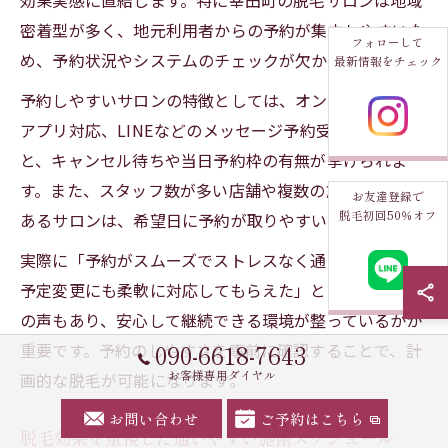
効果実感に直結します。特に幸田町の脱毛サロンは地域
密着型が多く、地元利用者からの予約が集中しやすいた
フォローして
め、予約状況やシステムのチェックが欠かせません。
最新情報をチェック
予約しやすいサロンの特徴としては、オンライン予約や
アプリ対応、LINEなどのメッセージ予約受付があるこ
と、キャンセル待ちや当日予約枠の有無が挙げられま
す。また、スタッフ数が多い店舗や複数の施術ルームが
お友達登録で
脱毛初回50％オフ
あるサロンは、希望日に予約が取りやすい傾向です。
実際に「予約がスムーズでストレスなく通えた」「急な
予定変更にも柔軟に対応してもらえた」といった利用者
の声もあり、安心して継続できる環境が整っているかが
090-6618-7643
重要です。予約のしやすさを事前に確認することで、計
お客様専用ダイヤル
画的な脱毛が可能になります。
お問い合わせ
ご予約はこちら
脱毛効果を重視した通いやすい施術スケジュール