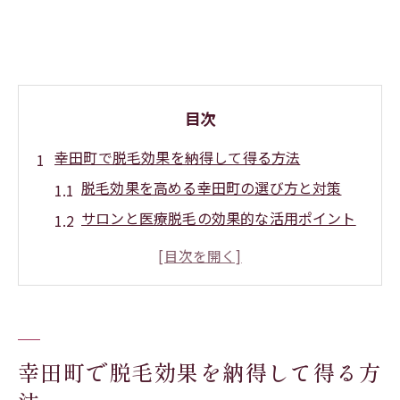
目次
幸田町で脱毛効果を納得して得る方法
脱毛効果を高める幸田町の選び方と対策
サロンと医療脱毛の効果的な活用ポイント
脱毛効果実感のために必要なケア習慣とは
脱毛施術後の変化を幸田町で感じるコツ
脱毛効果が長持ちする幸田町の工夫と口コ
ミ
ヒゲ脱毛に実感持てる幸田町の魅力
幸田町で脱毛効果を納得して得る方
ヒゲ脱毛効果を幸田町で実感するための注