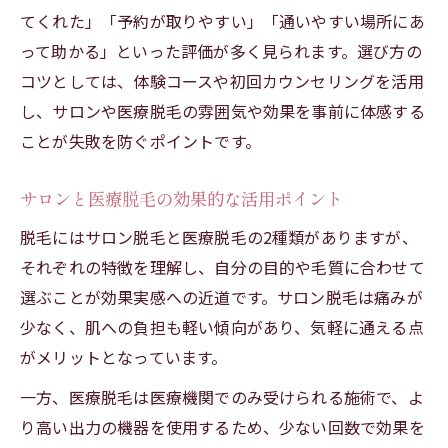
較
てくれた」「予約が取りやすい」「通いやすい場所にあ
脱毛効果の口コミから見る満足度の高め方
って助かる」といった評価が多く見られます。選び方の
幸田町で体験できるおすすめ脱毛施術の特
コツとしては、体験コースや初回カウンセリングを活用
徴
し、サロンや医療脱毛の雰囲気や効果を事前に体感する
メンズも安心できる脱毛効果の見極め方
ことが失敗を防ぐポイントです。
メンズ脱毛効果を実感するための選び方の
コツ
サロンと医療脱毛の効果的な活用ポイント
脱毛効果の違いを知り安心して通うための
脱毛にはサロン脱毛と医療脱毛の2種類がありますが、
工夫
それぞれの特徴を理解し、自分の目的や毛質に合わせて
メンズの脱毛悩みを解消する施術と効果事
選ぶことが効果実感への近道です。サロン脱毛は痛みが
例
少なく、肌への負担も軽い傾向があり、気軽に通える点
がメリットとなっています。
脱毛効果を高めるメンズ向けケアポイント
幸田町のメンズ脱毛で実感できる効果とは
一方、医療脱毛は医療機関でのみ受けられる施術で、よ
通いやすさと効果両立の脱毛選びのコツ
り高い出力の機器を使用するため、少ない回数で効果を