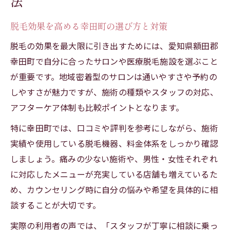
法
意点
脱毛効果を高める幸田町の選び方と対策
メンズ脱毛の中でもヒゲ脱毛が人気の理由
脱毛の効果を最大限に引き出すためには、愛知県額田郡
毛周期を理解してヒゲ脱毛効果を高める方
幸田町で自分に合ったサロンや医療脱毛施設を選ぶこと
法
が重要です。地域密着型のサロンは通いやすさや予約の
幸田町でヒゲ脱毛を選ぶ際の比較ポイント
しやすさが魅力ですが、施術の種類やスタッフの対応、
ヒゲ脱毛の痛みと効果実感の体験を徹底解
アフターケア体制も比較ポイントとなります。
説
特に幸田町では、口コミや評判を参考にしながら、施術
脱毛を検討するなら幸田町で得る満足感
実績や使用している脱毛機器、料金体系をしっかり確認
脱毛効果を重視した幸田町での満足ポイン
しましょう。痛みの少ない施術や、男性・女性それぞれ
ト
に対応したメニューが充実している店舗も増えているた
幸田町で脱毛を始める前に知るべき基礎知
め、カウンセリング時に自分の悩みや希望を具体的に相
識
談することが大切です。
サロンとクリニックの脱毛効果の違いを比
実際の利用者の声では、「スタッフが丁寧に相談に乗っ