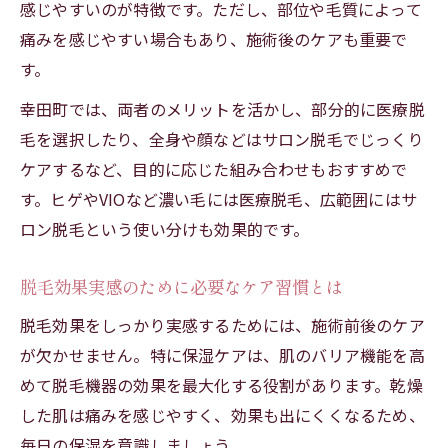
感じやすいのが特徴です。ただし、部位や毛質によって
脱毛効果と通いやすさを両立する店舗の特
痛みを感じやすい場合もあり、施術後のケアも重要で
徴
す。
予約しやすい脱毛サロンの見極めポイント
幸田町では、両者のメリットを活かし、部分的に医療脱
脱毛効果を重視した通いやすい施術スケジ
毛を選択したり、全身や顔などはサロン脱毛でじっくり
ュール
ケアするなど、目的に応じた組み合わせもおすすめで
日常に取り入れやすい脱毛効果アップ法
す。ヒゲやVIOなど濃い毛には医療脱毛、広範囲にはサ
脱毛効果を最大化する継続のコツを紹介
ロン脱毛という使い分けも効果的です。
実際に感じる脱毛の変化やポイント解説
脱毛効果を実感したリアルな変化の声まと
脱毛効果実感のために必要なケア習慣とは
め
脱毛効果をしっかり実感するためには、施術前後のケア
施術ごとに感じる脱毛効果の具体的な特徴
が欠かせません。特に保湿ケアは、肌のバリア機能を高
脱毛効果が表れやすい部位と変化の傾向
めて脱毛機器の効果を最大化する役割があります。乾燥
脱毛効果を実感するための注意点と体験談
した肌は痛みを感じやすく、効果も出にくくなるため、
幸田町で脱毛効果を感じやすいケア方法
毎日の保湿を意識しましょう。