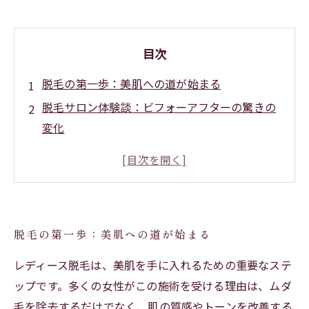
目次
脱毛の第一歩：美肌への道が始まる
脱毛サロン体験談：ビフォーアフターの驚きの
変化
光脱毛とレーザー脱毛の違い：どちらが美肌効
果をもたらす？
ムダ毛除去だけじゃない！脱毛施術の美肌効果
とは
脱毛の第一歩：美肌への道が始まる
自己処理との違い：プロの手による美肌への近
道
レディース脱毛は、美肌を手に入れるための重要なステ
脱毛サロン選びのポイント：美肌効果を最大限
ップです。多くの女性がこの施術を受ける理由は、ムダ
に引き出す方法
毛を除去するだけでなく、肌の質感やトーンを改善する