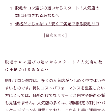
脱毛サロン選びの迷いからスタート！人気店の
数に圧倒されるあなたへ
価格だけじゃない！安くて満足できる脱毛サロ
ンの見極めポイントとは？
人気店を徹底比較！コスパ最強のサロンを見つ
けるためのチェックリスト
実際のサービス体験から分かった、本当に満足
脱毛サロン選びの迷いからスタート！人気店の数
できる脱毛サロンの特徴
に圧倒されるあなたへ
失敗しない脱毛サロン選びのコツまとめ〜安さ
と品質のベストバランスで決定！
脱毛サロン選びは、多くの人気店がひしめく中で迷いや
脱毛人気店おすすめランキング2024｜安くて満
すいものです。特にコストパフォーマンスを重視したい
足できるサロンTOP5紹介
方にとっては、価格だけでなくサービス内容や施術の質
も見逃せません。人気店の多くは、初回限定の割引やパ
初めてでも安心！脱毛サロン選びで後悔しない
ッケージプランを用意しており、これを上手に活用する
ための完全ガイド