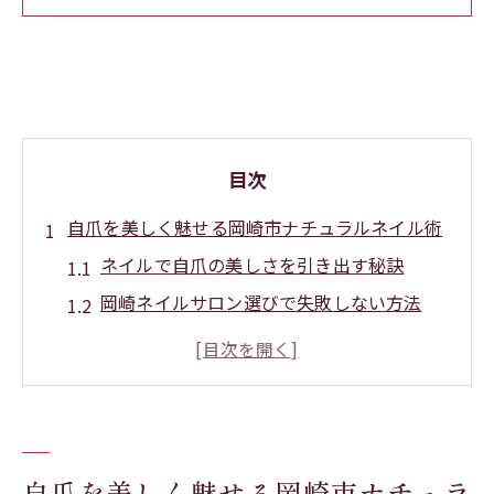
目次
自爪を美しく魅せる岡崎市ナチュラルネイル術
ネイルで自爪の美しさを引き出す秘訣
岡崎ネイルサロン選びで失敗しない方法
安い岡崎ネイルサロンで叶う上品ネイル
人気の岡崎ネイルで自宅ケアも充実
ネイルケアで自爪を健康に保つポイント
ナチュラル派が選ぶ岡崎市の上品ネイル体験
自爪を美しく魅せる岡崎市ナチュラ
ナチュラルネイルで清潔感を手に入れる