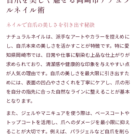
ルネイル術
岡崎市ネイルサロンで上品な指先を実現
自宅ネイルサロンで叶う自然な仕上がり
ネイルで自爪の美しさを引き出す秘訣
ネイルケアも重視した岡崎人気店の特徴
ナチュラルネイルは、派手なアートやカラーを控えめに
安いサロンで高品質なネイル体験のコツ
し、自爪本来の美しさを活かすことが特徴です。特に愛
清潔感重視ならナチュラルネイルに注目
知県岡崎市では、日常や仕事に馴染む上品な仕上がりが
清潔感を印象づけるネイルデザインの選び
求められており、清潔感や健康的な印象を与えやすい点
方
が人気の理由です。自爪の美しさを最大限に引き出すた
岡崎ネイルケアで健康な爪を育てる方法
めには、表面の凹凸やささくれを丁寧にケアし、爪の形
人気の岡崎ネイルサロンで得られる安心感
を自分の指先に合った自然なラインに整えることが基本
となります。
自宅でもできるナチュラルネイルのコツ
安い岡崎市サロンのネイル技術をチェック
また、ジェルやマニキュアを使う際は、ベースコートや
トップコートを活用し、爪へのダメージを最小限に抑え
岡崎市で叶う自爪ケアと理想のネイル生活
ることが大切です。例えば、パラジェルなど自爪を削ら
自爪ケアが得意な岡崎ネイルサロンの選び