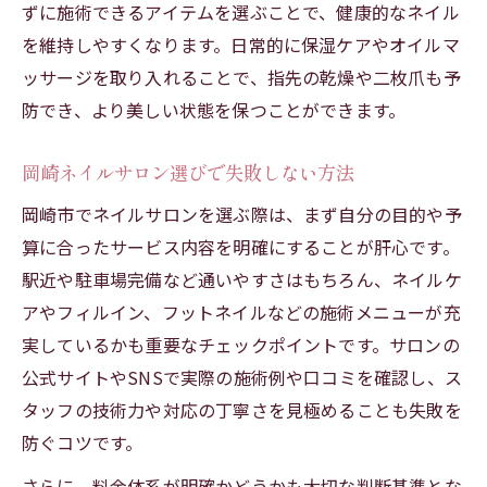
ずに施術できるアイテムを選ぶことで、健康的なネイル
方
を維持しやすくなります。日常的に保湿ケアやオイルマ
ネイルケアで叶える理想の指先と日常美
ッサージを取り入れることで、指先の乾燥や二枚爪も予
安いサロンでネイル生活を充実させる方法
防でき、より美しい状態を保つことができます。
フットネイルも岡崎で美しく仕上げるコツ
人気上昇中の岡崎ネイルサロンの魅力とは
岡崎ネイルサロン選びで失敗しない方法
指先から輝く大人女性のためのネイルケア法
岡崎市でネイルサロンを選ぶ際は、まず自分の目的や予
大人女性に人気の岡崎ネイルサロン事情
算に合ったサービス内容を明確にすることが肝心です。
ネイルケアで指先の美しさを持続させる方
駅近や駐車場完備など通いやすさはもちろん、ネイルケ
法
アやフィルイン、フットネイルなどの施術メニューが充
実しているかも重要なチェックポイントです。サロンの
岡崎市で安いネイルサロンを見極めるコツ
公式サイトやSNSで実際の施術例や口コミを確認し、ス
自爪の健康を考えたナチュラルネイル選び
タッフの技術力や対応の丁寧さを見極めることも失敗を
ナチュラル派必見の岡崎ネイル体験談
防ぐコツです。
初心者でも安心な岡崎市ナチュラルネイルの魅
さらに、料金体系が明確かどうかも大切な判断基準とな