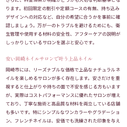
力
ります。初回限定の割引や定額コースの有無、持ち込み
初心者向け岡崎ネイルサロンの選び方
デザインへの対応など、自分の希望に合うかを事前に確
ナチュラルネイルで始める自爪ケア入門
認しましょう。万が一のトラブルを避けるためにも、衛
安いサロンで安心できるネイル体験を提供
生管理や使用する材料の安全性、アフターケアの説明が
岡崎で人気のナチュラルネイルの特徴とは
しっかりしているサロンを選ぶと安心です。
ネイルケア初心者の不安を解消するポイン
ト
安い岡崎ネイルサロンで叶う上品ネイル
岡崎市には、リーズナブルな価格で上品なナチュラルネ
イルを楽しめるサロンが多く存在します。安さだけを重
視すると仕上がりや持ちの面で不安を感じる方もいます
が、実際はコストパフォーマンスに優れたサロンが増え
ており、丁寧な施術と高品質な材料を両立している店舗
も多いです。特にシンプルなワンカラーやグラデーショ
ン、フレンチネイルは、安価でも洗練された印象を与え