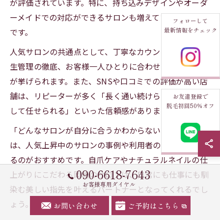
が評価されています。特に、持ち込みデザインやオーダ
ーメイドでの対応ができるサロンも増えているのが特徴
フォローして
最新情報をチェック
です。
人気サロンの共通点として、丁寧なカウンセリングや衛
生管理の徹底、お客様一人ひとりに合わせたアドバイス
が挙げられます。また、SNSや口コミでの評価が高い店
舗は、リピーターが多く「長く通い続けられる」「安心
お友達登録で
脱毛初回50％オフ
して任せられる」といった信頼感があります。
「どんなサロンが自分に合うかわからない」という方
は、人気上昇中のサロンの事例や利用者の声を参考にす
るのがおすすめです。自爪ケアやナチュラルネイルの仕
090-6618-7643
上がりにこだわる岡崎のサロンは、日常にも仕事にも馴
お客様専用ダイヤル
染む美しい指先を叶えるパートナーとなってくれるでし
ょう。
お問い合わせ
ご予約はこちら