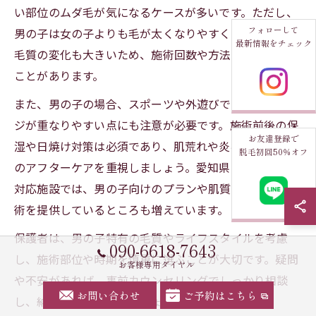
い部位のムダ毛が気になるケースが多いです。ただし、
フォローして
男の子は女の子よりも毛が太くなりやすく、成長による
最新情報をチェック
毛質の変化も大きいため、施術回数や方法に違いが出る
ことがあります。
また、男の子の場合、スポーツや外遊びで肌へのダメー
ジが重なりやすい点にも注意が必要です。施術前後の保
お友達登録で
湿や日焼け対策は必須であり、肌荒れや炎症を防ぐため
脱毛初回50％オフ
のアフターケアを重視しましょう。愛知県のキッズ脱毛
対応施設では、男の子向けのプランや肌質に合わせた施
術を提供しているところも増えています。
保護者は、男の子特有の毛質やライフスタイルを考慮
090-6618-7643
し、施術部位や時期を慎重に選ぶことが大切です。疑問
お客様専用ダイヤル
や不安があれば、事前カウンセリングでしっかり相談
お問い合わせ
ご予約はこちら
し、納得した上で進めましょう。