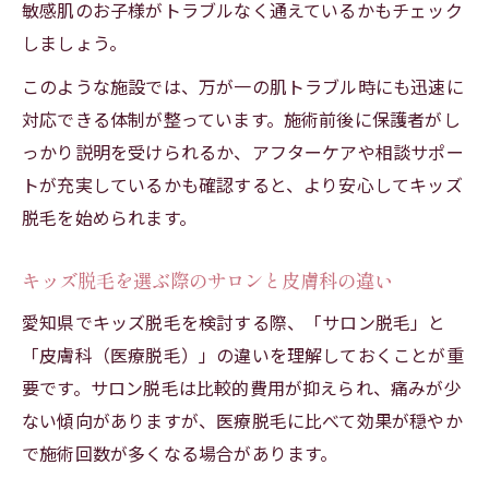
キッズ脱毛で保護者が気をつけたい選択基
敏感肌のお子様がトラブルなく通えているかもチェック
準
しましょう。
男の子にも対応可能な医療キッズ脱毛の実
このような施設では、万が一の肌トラブル時にも迅速に
際
対応できる体制が整っています。施術前後に保護者がし
保護者が知りたいキッズ脱毛の料金相場
っかり説明を受けられるか、アフターケアや相談サポー
キッズ脱毛の料金相場と安心できる予算感
トが充実しているかも確認すると、より安心してキッズ
部位脱毛ごとのキッズ脱毛料金の目安解説
脱毛を始められます。
料金だけで決めないキッズ脱毛の選び方
キッズ脱毛を選ぶ際のサロンと皮膚科の違い
キッズ脱毛の料金に影響するポイントとは
愛知県でキッズ脱毛を検討する際、「サロン脱毛」と
料金比較で分かるキッズ脱毛の選択基準
「皮膚科（医療脱毛）」の違いを理解しておくことが重
部位別で見るキッズ脱毛のメリットと注意点
要です。サロン脱毛は比較的費用が抑えられ、痛みが少
部位別キッズ脱毛の特徴と肌への影響
ない傾向がありますが、医療脱毛に比べて効果が穏やか
キッズ脱毛の部位ごとのメリットを徹底解
で施術回数が多くなる場合があります。
説