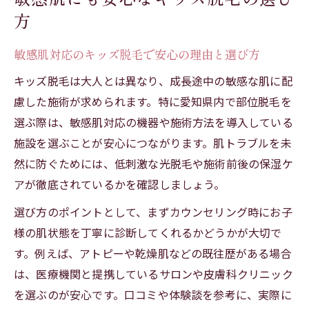
自宅ケアと比較したキッズ脱毛の安全性
方
愛知県で部位脱毛を始める前の基礎知識
敏感肌対応のキッズ脱毛で安心の理由と選び方
愛知県で選ぶキッズ脱毛の基本ポイント
キッズ脱毛は大人とは異なり、成長途中の敏感な肌に配
部位脱毛を始める前のキッズ脱毛基礎知識
慮した施術が求められます。特に愛知県内で部位脱毛を
キッズ脱毛の料金や部位ごとの特徴を解説
選ぶ際は、敏感肌対応の機器や施術方法を導入している
愛知県でキッズ脱毛を受ける際の注意事項
施設を選ぶことが安心につながります。肌トラブルを未
医療脱毛とエステ脱毛の選び方ガイド
然に防ぐためには、低刺激な光脱毛や施術前後の保湿ケ
医療脱毛とエステ脱毛の子供向け特徴解説
アが徹底されているかを確認しましょう。
キッズ脱毛における医療脱毛のメリットと
選び方のポイントとして、まずカウンセリング時にお子
注意点
様の肌状態を丁寧に診断してくれるかどうかが大切で
エステ脱毛と皮膚科によるキッズ脱毛の特
す。例えば、アトピーや乾燥肌などの既往歴がある場合
徴比較
は、医療機関と提携しているサロンや皮膚科クリニック
子供が受ける医療脱毛とエステ脱毛の違い
を選ぶのが安心です。口コミや体験談を参考に、実際に