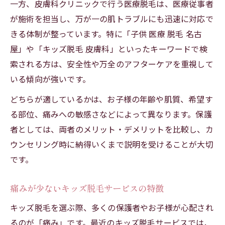
一方、皮膚科クリニックで行う医療脱毛は、医療従事者
男の子にも適した部位別キッズ脱毛の注意
が施術を担当し、万が一の肌トラブルにも迅速に対応で
点
きる体制が整っています。特に「子供 医療 脱毛 名古
自己処理とキッズ脱毛の違いと注意事項
屋」や「キッズ脱毛 皮膚科」といったキーワードで検
部位別で異なるキッズ脱毛の効果とリスク
索される方は、安全性や万全のアフターケアを重視して
保険適用の有無とリスクを理解して賢く選ぶ
いる傾向が強いです。
キッズ脱毛で保険適用されるケースと条件
どちらが適しているかは、お子様の年齢や肌質、希望す
美容目的のキッズ脱毛は保険対象外の理由
る部位、痛みへの敏感さなどによって異なります。保護
医療脱毛での保険適用と自己負担の考え方
者としては、両者のメリット・デメリットを比較し、カ
キッズ脱毛のリスクと安全に選ぶための基
ウンセリング時に納得いくまで説明を受けることが大切
準
です。
皮膚科相談で安心できるキッズ脱毛の進め
痛みが少ないキッズ脱毛サービスの特徴
方
キッズ脱毛を選ぶ際、多くの保護者やお子様が心配され
るのが「痛み」です。最近のキッズ脱毛サービスでは、