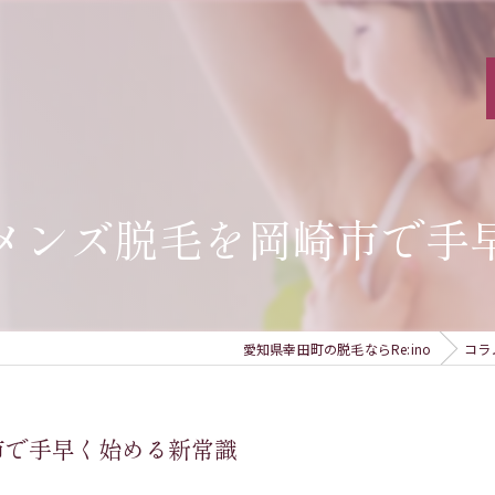
メンズ脱毛を岡崎市で手
愛知県幸田町の脱毛ならRe:ino
コラ
市で手早く始める新常識