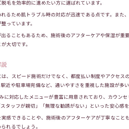
ズ脱毛を効率的に進めたい方に選ばれています。
医療脱毛 岡崎 VIOで安心を得るポイント
われるため肌トラブル時の対応が迅速である点です。また
岡崎で痛み軽減と時短を叶える最新脱毛方法
が整っています。
最新機器で痛みを抑えるメンズ脱毛 岡崎
が出ることもあるため、施術後のアフターケアや保湿が重
岡崎で時短施術を実現する医療脱毛とは
とが大切です。
痛み軽減とスピードを両立した脱毛の選び方
医療脱毛 岡崎の先進的な方法に注目
解説
忙しい男性も満足の岡崎メンズ脱毛体験
には、スピード施術だけでなく、都度払い制度やアクセス
。駅近や駐車場完備など、通いやすさを重視した施設が多
悩みに対応したメニューが豊富に用意されており、カウン
「スタッフが親切」「無理な勧誘がない」といった安心感
を実感できることや、施術後のアフターケアが丁寧なこと
められるでしょう。