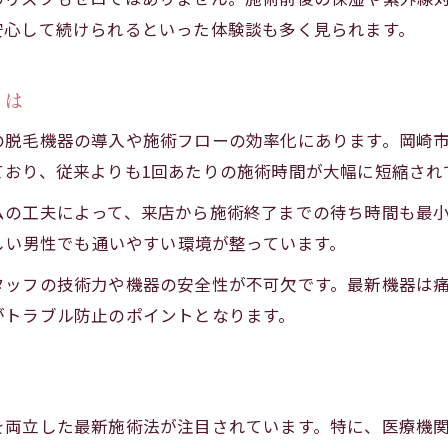
医療脱毛 岡崎で実現する時短施術とは
安心して続けられるといった体験談も多く見られます。
手軽で続けやすいスピード脱毛の選び方
医療脱毛を岡崎市で賢く受けるコツとは
とは
医療脱毛 岡崎のクリニック選びのポイント
の脱毛機器の導入や施術フローの効率化にあります。岡崎
メンズ脱毛 岡崎 医療の施術方法を比較
ており、従来よりも1回あたりの施術時間が大幅に短縮され
都度払いで賢く通う医療脱毛のコツ
ムの工夫によって、来店から施術終了までの待ち時間も最
医療脱毛 岡崎 安いプランの探し方
忙しい男性でも通いやすい環境が整っています。
口コミで評判のメンズ脱毛 岡崎の特徴
タッフの技術力や機器の安全性が不可欠です。最新機器は
VIOも対応！岡崎のメンズ脱毛が人気な理由
がトラブル防止のポイントとなります。
メンズ脱毛 岡崎 VIO対応で選ばれる理由
VIO脱毛が岡崎男性に注目される背景
メンズ脱毛 岡崎 VIO施術の流れを徹底解説
を両立した最新施術法が注目されています。特に、医療機
都度払いでVIOも通いやすい岡崎の脱毛