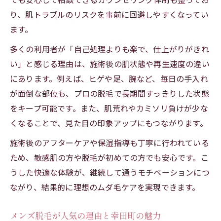
口コミで分かる幸田町メンズ脱毛の実力
り、肌トラブルのリスクを事前に回避しやすくなってい
施術内容で比べるメンズ脱毛の効果の違い
ます。
通いやすく続けやすい幸田町メンズ脱毛術
多くの利用者が「自己処理よりも楽で、仕上がりがきれ
駅近で通いやすいメンズ脱毛サロンの選び
い」と感じる理由は、施術後の肌状態や再生速度の違い
方
にあります。例えば、ヒゲや足、腕など、毎日の手入れ
が面倒な部位も、プロの脱毛で長期間すっきりした状態
予約しやすさが鍵のメンズ脱毛継続術
をキープ可能です。また、肌荒れやカミソリ負けが少な
生活導線で選ぶ幸田町メンズ脱毛の魅力
くなることで、見た目の印象アップにもつながります。
忙しい方におすすめのメンズ脱毛活用法
施術後のアフターケアや保湿指導も丁寧に行われている
継続しやすいメンズ脱毛で理想の身だしな
ため、敏感肌の方や脱毛が初めての方でも安心です。こ
みへ
うした快適な体験が、継続して通うモチベーションにつ
ながり、結果的に理想のムダ毛ケアを実現できます。
メンズ脱毛が人気の理由と幸田町の魅力