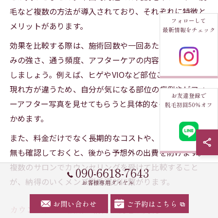
毛など複数の方法が導入されており、それぞれに特徴と
フォローして
メリットがあります。
最新情報をチェック
効果を比較する際は、施術回数や一回あたりの効果、痛
みの強さ、通う頻度、アフターケアの内容までチェック
しましょう。例えば、ヒゲやVIOなど部位ごとに効果の
現れ方が違うため、自分が気になる部位の症例やビフォ
お友達登録で
ーアフター写真を見せてもらうと具体的なイメージがつ
脱毛初回50％オフ
かめます。
また、料金だけでなく長期的なコストや、追加料金の有
無も確認しておくと、後から予想外の出費を防げます。
複数のサロンでカウンセリングを受けて比較すること
090-6618-7643
が、納得のいくメンズ脱毛選びに繋がります。
お客様専用ダイヤル
お問い合わせ
ご予約はこちら
カウンセリング活用で納得の脱毛を実現