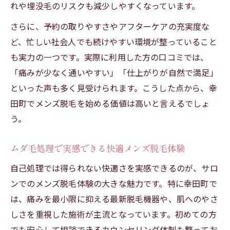
ムダ毛処理と同時にできるシミ毛穴対策法
れや埋没毛のリスクも減少しやすくなっています。
メンズ脱毛で美肌を目指すための秘訣
さらに、予約の取りやすさやアフターケアの充実度な
脱毛しながらシミ対策もできるサロン利用
ど、忙しい社会人でも続けやすい環境が整っていること
術
も実力の一つです。実際に利用した方の口コミでは、
都度払いで始める幸田町のメンズ脱毛事情
「痛みが少なく通いやすい」「仕上がりが自然で満足」
都度払いメンズ脱毛のメリットと利用法
といった声も多く見受けられます。こうした点から、幸
無理なく続ける幸田町メンズ脱毛の選び方
田町でメンズ脱毛を始める価値は高いと言えるでしょ
う。
お得に始める都度払いメンズ脱毛活用術
初めてでも安心な幸田町メンズ脱毛の魅力
ムダ毛処理で実感できる快適メンズ脱毛体験
通いやすさ重視の都度払い脱毛体験談
自己処理では得られない快適さを実感できるのが、サロ
効果実感を高める脱毛選びのコツとは
ンでのメンズ脱毛体験の大きな魅力です。特に幸田町で
失敗しないメンズ脱毛選びのポイント解説
は、痛みを最小限に抑える最新脱毛機器や、肌へのやさ
メンズ脱毛で効果を実感するための比較法
しさを重視した施術が主流となっています。初めての方
カウンセリング活用で納得の脱毛を実現
でも安心して相談できるカウンセリング体制も整ってお