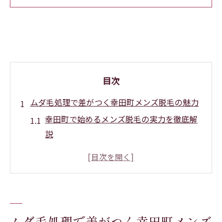
目次
ムダ毛処理で差がつく幸田町メンズ脱毛の魅力
幸田町で始めるメンズ脱毛の実力を徹底解
説
ムダ毛処理で実感できる快適メンズ脱毛体
験
メンズ脱毛が人気の理由と幸田町の魅力
自己処理と比べたメンズ脱毛の効果的選択
法
ムダ毛処理で差がつく幸田町メンズ