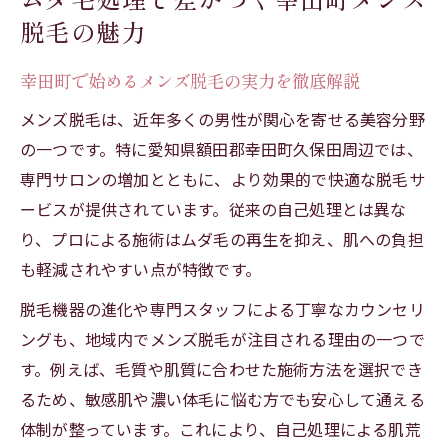
幸田町で満足度が高いメンズ脱毛の特徴と
脱毛の魅力
は
幸田町で始めるメンズ脱毛の実力を徹底解説
肌に優しいメンズ脱毛なら幸田町がおすすめ
敏感肌にも安心な幸田町メンズ脱毛の特徴
メンズ脱毛は、近年多くの男性が関心を寄せる美容分野
の一つです。特に愛知県額田郡幸田町久保田周辺では、
肌トラブルを防ぐメンズ脱毛選びのポイン
専門サロンの増加とともに、より効果的で快適な脱毛サ
ト
ービスが提供されています。従来の自己処理とは異な
幸田町で叶う肌にやさしいメンズ脱毛体験
り、プロによる施術はムダ毛の再生を抑え、肌への負担
メンズ脱毛と肌質改善の両立が叶う理由
も軽減されやすい点が特徴です。
美肌を目指すなら幸田町メンズ脱毛がおす
脱毛機器の進化や専門スタッフによる丁寧なカウンセリ
すめ
ングも、地域内でメンズ脱毛が注目される理由の一つで
シミや毛穴ケアも叶うムダ毛対策の極意
す。例えば、毛質や肌質に合わせた施術方法を選択でき
シミや毛穴ケアとメンズ脱毛の相性の良さ
るため、敏感肌や濃い体毛に悩む方でも安心して通える
幸田町で受けられる脱毛と美肌ケアの魅力
体制が整っています。これにより、自己処理による肌荒