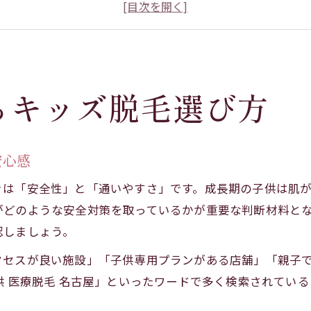
子供の肌に優しいキッズ脱毛の選び方
キッズ脱毛を始める前に知りたい注意点
評判から見るキッズ脱毛の安全性と実績
口コミから見る痛み少ない脱毛体験
るキッズ脱毛選び方
口コミで評判のキッズ脱毛は痛みが少ない？
キッズ脱毛の痛み軽減に効果的な方法とは
子供が安心するキッズ脱毛の施術体験談
安心感
口コミで広がる痛み配慮のキッズ脱毛
きは「安全性」と「通いやすさ」です。成長期の子供は肌
敏感肌でも安心なキッズ脱毛の実例紹介
がどのような安全対策を取っているかが重要な判断材料と
小学生でも安心なキッズ脱毛の特徴
認しましょう。
小学生も安心のキッズ脱毛の安全対策
クセスが良い施設」「子供専用プランがある店舗」「親子
口コミが語る小学生キッズ脱毛の特徴とは
供 医療脱毛 名古屋」といったワードで多く検索されてい
キッズ脱毛で小学生が不安なく通える理由