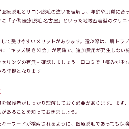
キッズ脱毛の料金で後悔しないための注意点
ず医療脱毛とサロン脱毛の違いを理解し、年齢や肌質に合
男の子も通いやすいキッズ脱毛の実情
に「子供 医療脱毛 名古屋」といった地域密着型のクリ
口コミで分かる男の子向けキッズ脱毛事情
男の子が通いやすいキッズ脱毛の特徴を解説
スして受けやすいメリットがあります。選ぶ際は、肌トラ
キッズ脱毛は男の子にも安心できる理由とは
に「キッズ脱毛 料金」が明確で、追加費用が発生しない
男の子対応のキッズ脱毛で重視すべきポイント
ンセリングの有無も確認しましょう。口コミで「痛みが少
口コミから読み解く男の子の脱毛体験談
いる証拠となります。
点
点を保護者がしっかり理解しておく必要があります。まず
性があることを知っておきましょう。
いったキーワードが検索されるように、医療脱毛であっても