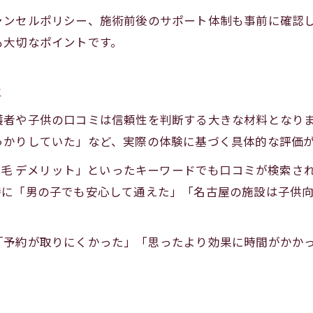
小学生対応のキッズ脱毛はどこが違う？
ャンセルポリシー、施術前後のサポート体制も事前に確認
保護者視点で選ぶ小学生向けキッズ脱毛
も大切なポイントです。
愛知で注目されるキッズ脱毛の魅力
口コミ評価から見るキッズ脱毛の魅力
は
キッズ脱毛が愛知で選ばれる理由を解説
護者や子供の口コミは信頼性を判断する大きな材料となり
愛知で人気のキッズ脱毛の特長まとめ
っかりしていた」など、実際の体験に基づく具体的な評価
キッズ脱毛の最新傾向と保護者の満足度
 脱毛 デメリット」といったキーワードでも口コミが検索
口コミで注目されるキッズ脱毛の安心感
特に「男の子でも安心して通えた」「名古屋の施設は子供
料金やプランで選ぶキッズ脱毛のコツ
キッズ脱毛の料金比較で分かる選び方
「予約が取りにくかった」「思ったより効果に時間がかか
口コミで話題のキッズ脱毛料金体系とは
キッズ脱毛のプラン選択で失敗しないコツ
都度払いとコースの違いを分かりやすく解説