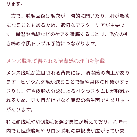
ります。
医療脱毛がもたらす清潔感の実態とは
脱毛で毛穴や体臭がどう変わるのか検証
一方で、脱毛直後は毛穴が一時的に開いたり、肌が敏感
になることもあるため、適切なアフターケアが重要で
岡崎の医療脱毛で快適生活を叶える理由
す。保湿や冷却などのケアを徹底することで、毛穴の引
医療脱毛が毛穴や体臭に与える効果解説
き締めや肌トラブル予防につながります。
脱毛で得られる清潔感を体験者の声から紹
介
メンズ脱毛で得られる清潔感の理由を解説
体臭対策に有効な脱毛の選び方ガイド
メンズ脱毛が注目される背景には、清潔感の向上があり
体臭予防に強い脱毛の選び方を徹底解説
ます。ヒゲやムダ毛が減ることで顔や身体の印象がすっ
脱毛で体臭やムレの悩みを減らすポイント
きりし、汗や皮脂の分泌によるベタつきやムレが軽減さ
岡崎で見つかる体臭対策向け脱毛の特徴
れるため、見た目だけでなく実際の衛生面でもメリット
脱毛毛穴ケアと体臭対策の相性を知ろう
があります。
メンズ脱毛で後悔しない体臭ケアの秘訣
特に顔脱毛やVIO脱毛を選ぶ男性が増えており、岡崎市
岡崎市で脱毛を始めるべき理由を解説
内でも医療脱毛やサロン脱毛の選択肢が広がっていま