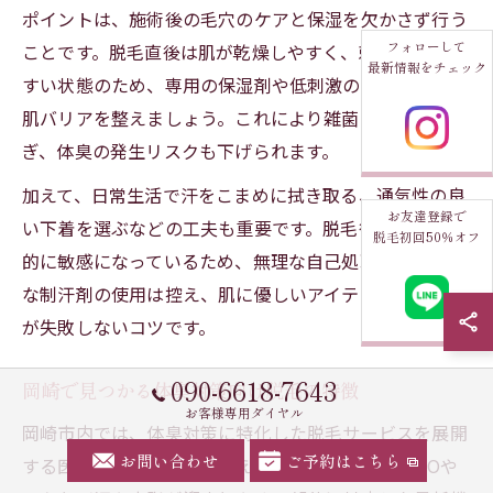
ポイントは、施術後の毛穴のケアと保湿を欠かさず行う
フォローして
ことです。脱毛直後は肌が乾燥しやすく、刺激を受けや
最新情報をチェック
すい状態のため、専用の保湿剤や低刺激のローションで
肌バリアを整えましょう。これにより雑菌の繁殖を防
ぎ、体臭の発生リスクも下げられます。
加えて、日常生活で汗をこまめに拭き取る、通気性の良
お友達登録で
い下着を選ぶなどの工夫も重要です。脱毛後の肌は一時
脱毛初回50％オフ
的に敏感になっているため、無理な自己処理やケミカル
な制汗剤の使用は控え、肌に優しいアイテムを選ぶこと
が失敗しないコツです。
090-6618-7643
岡崎で見つかる体臭対策向け脱毛の特徴
お客様専用ダイヤル
岡崎市内では、体臭対策に特化した脱毛サービスを展開
お問い合わせ
ご予約はこちら
する医療機関やサロンが増えています。例えば、VIOや