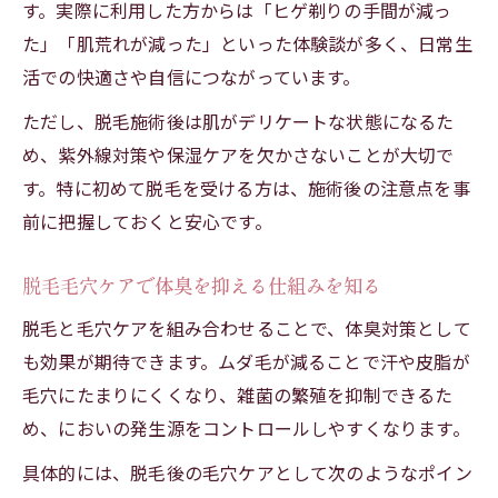
岡崎で脱毛を選ぶことで得られるメリット
す。実際に利用した方からは「ヒゲ剃りの手間が減っ
た」「肌荒れが減った」といった体験談が多く、日常生
脱毛毛穴ケアが岡崎で注目される理由とは
活での快適さや自信につながっています。
体臭やムレの悩み解決に岡崎脱毛が最適な
訳
ただし、脱毛施術後は肌がデリケートな状態になるた
岡崎で清潔感を高める脱毛の魅力を紹介
め、紫外線対策や保湿ケアを欠かさないことが大切で
す。特に初めて脱毛を受ける方は、施術後の注意点を事
岡崎メンズ脱毛で快適な毎日を実現する方
前に把握しておくと安心です。
法
脱毛毛穴ケアで体臭を抑える仕組みを知る
脱毛と毛穴ケアを組み合わせることで、体臭対策として
も効果が期待できます。ムダ毛が減ることで汗や皮脂が
毛穴にたまりにくくなり、雑菌の繁殖を抑制できるた
め、においの発生源をコントロールしやすくなります。
具体的には、脱毛後の毛穴ケアとして次のようなポイン