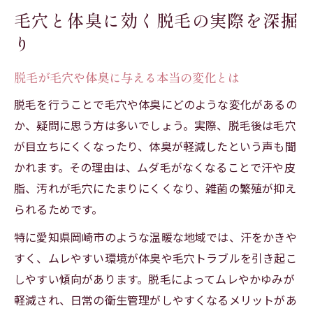
ムレやにおいを減らす脱毛の新常識
毛穴と体臭に効く脱毛の実際を深掘
り
脱毛でムレや臭いが減る理由を徹底解説
脱毛は体臭やかゆみ対策に本当に有効？
脱毛が毛穴や体臭に与える本当の変化とは
岡崎メンズ脱毛が快適さを生む仕組みとは
脱毛を行うことで毛穴や体臭にどのような変化があるの
ムレを減らす脱毛の選び方と実践ポイント
か、疑問に思う方は多いでしょう。実際、脱毛後は毛穴
脱毛毛穴ケアで臭いの悩みを改善する方法
が目立ちにくくなったり、体臭が軽減したという声も聞
自己処理と比べた脱毛後の毛穴変化
かれます。その理由は、ムダ毛がなくなることで汗や皮
脱毛と自己処理の毛穴変化を徹底比較
脂、汚れが毛穴にたまりにくくなり、雑菌の繁殖が抑え
毛穴の黒ずみや肌荒れを防ぐ脱毛の力
られるためです。
体臭の原因になる毛穴トラブル対策の脱毛
特に愛知県岡崎市のような温暖な地域では、汗をかきや
岡崎で選ぶ脱毛の毛穴ケア効果とは
すく、ムレやすい環境が体臭や毛穴トラブルを引き起こ
脱毛後の清潔感は自己処理とどこが違う？
しやすい傾向があります。脱毛によってムレやかゆみが
軽減され、日常の衛生管理がしやすくなるメリットがあ
医療脱毛で実感する清潔感の違いとは