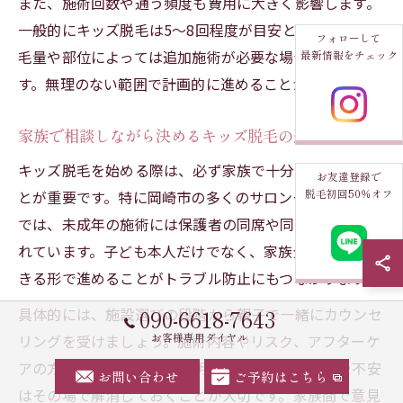
また、施術回数や通う頻度も費用に大きく影響します。
一般的にキッズ脱毛は5～8回程度が目安とされており、
フォローして
毛量や部位によっては追加施術が必要な場合もありま
最新情報をチェック
す。無理のない範囲で計画的に進めることが大切です。
家族で相談しながら決めるキッズ脱毛の進め方
キッズ脱毛を始める際は、必ず家族で十分に話し合うこ
お友達登録で
脱毛初回50％オフ
とが重要です。特に岡崎市の多くのサロンやクリニック
では、未成年の施術には保護者の同席や同意が必要とさ
れています。子ども本人だけでなく、家族全体で納得で
きる形で進めることがトラブル防止にもつながります。
090-6618-7643
具体的には、施設選びの段階から親子で一緒にカウンセ
お客様専用ダイヤル
リングを受けましょう。施術内容やリスク、アフターケ
アの方法などをしっかり説明してもらい、不明点や不安
お問い合わせ
ご予約はこちら
はその場で解消しておくことが大切です。家族間で意見