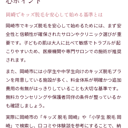
心ポイント
小学生の脱毛は何歳からが適切か徹底解説
岡崎でキッズ脱毛を安心して始める基準とは
キッズ脱毛は何歳から始めるのが安心か解
説
岡崎市でキッズ脱毛を安心して始めるためには、まず安
全性と信頼性が確保されたサロンやクリニック選びが重
小学生のキッズ脱毛開始時期と年齢の目安
要です。子どもの肌は大人に比べて敏感でトラブルが起
子供脱毛の最適なタイミングと年齢別注意
こりやすいため、医療機関や専門サロンでの施術が推奨
点
されます。
成長段階別に見るキッズ脱毛の始め方
また、岡崎市には小学生や中学生向けのキッズ脱毛プラ
親子で納得できるキッズ脱毛の年齢選び
ンを用意している施設が多く、料金体系が明確かつ追加
キッズ脱毛が岡崎で人気の理由と注意点
費用の有無がはっきりしていることも大切な基準です。
岡崎でキッズ脱毛が選ばれる理由と実際の
無料カウンセリングや保護者同伴の条件が整っているか
評判
も確認しましょう。
キッズ脱毛を岡崎で選ぶ際の注意ポイント
実際に岡崎市の「キッズ 脱毛 岡崎」や「小学生 脱毛 岡
人気のキッズ脱毛と他脱毛との違いを解説
崎」で検索し、口コミや体験談を参考にすることで、納