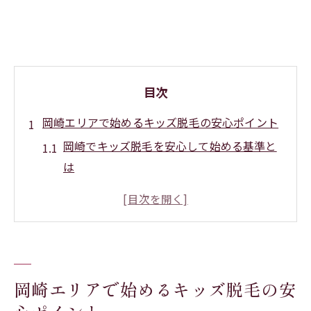
目次
岡崎エリアで始めるキッズ脱毛の安心ポイント
岡崎でキッズ脱毛を安心して始める基準と
は
キッズ脱毛の安全性と信頼できる選び方の
コツ
子どもの肌を守るキッズ脱毛のチェックポ
イント
岡崎で通いやすいキッズ脱毛サロンの特徴
岡崎エリアで始めるキッズ脱毛の安
保護者目線で選ぶキッズ脱毛の安心条件