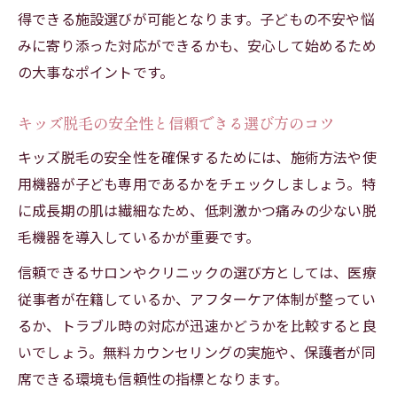
岡崎のキッズ脱毛で失敗しないための比較
得できる施設選びが可能となります。子どもの不安や悩
方法
みに寄り添った対応ができるかも、安心して始めるため
口コミで分かるキッズ脱毛のメリットとデ
の大事なポイントです。
メリット
肌質や痛みも考えたキッズ脱毛の選び方
キッズ脱毛の安全性と信頼できる選び方のコツ
敏感肌にやさしいキッズ脱毛のポイント
キッズ脱毛の安全性を確保するためには、施術方法や使
痛みが少ないキッズ脱毛を選ぶ方法
用機器が子ども専用であるかをチェックしましょう。特
キッズ脱毛で肌トラブルを防ぐための対策
に成長期の肌は繊細なため、低刺激かつ痛みの少ない脱
毛機器を導入しているかが重要です。
肌質別におすすめのキッズ脱毛施術法
キッズ脱毛の痛みと施術後ケアのコツ
信頼できるサロンやクリニックの選び方としては、医療
子どもの気持ちと家計を考えた脱毛の進め方
従事者が在籍しているか、アフターケア体制が整ってい
るか、トラブル時の対応が迅速かどうかを比較すると良
子どもの気持ちに配慮したキッズ脱毛の選
いでしょう。無料カウンセリングの実施や、保護者が同
択
席できる環境も信頼性の指標となります。
無理なく続けられるキッズ脱毛の家計管理