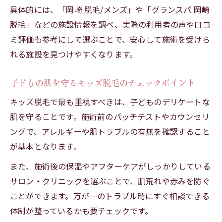
術
具体的には、「岡崎 脱毛/メンズ」や「グランスパ 岡崎
脱毛」などの施設情報を調べ、実際の利用者の声や口コ
家族で相談しながら決めるキッズ脱毛の進
ミ評価も参考にして選ぶことで、安心して施術を受けら
め方
れる施設を見つけやすくなります。
キッズ脱毛を前向きに考えるためのポイン
ト
子どもの肌を守るキッズ脱毛のチェックポイント
費用と効果を両立させるキッズ脱毛の選び
キッズ脱毛で最も重視すべきは、子どものデリケートな
方
肌を守ることです。施術前のパッチテストやカウンセリ
前向きにキッズ脱毛を始めるための保護者ガイ
ングで、アレルギーや肌トラブルの有無を確認すること
ド
が基本となります。
保護者が知っておきたいキッズ脱毛の基本
また、施術後の保湿やアフターケアがしっかりしている
親子で前向きに取り組むキッズ脱毛の始め
サロン・クリニックを選ぶことで、肌荒れや赤みを防ぐ
方
ことができます。万が一のトラブル時にすぐ相談できる
キッズ脱毛の契約前に確認したい重要事項
体制が整っているかも要チェックです。
カウンセリングを活用したキッズ脱毛の安