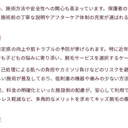
自己処理から脱毛へ安心して移行するコツ
め、施術方法や安全性への関心も高まっています。保護者
保護者と一緒に学ぶ脱毛のメリットと注意点
、施術前の丁寧な説明やアフターケア体制の充実が選ばれ
安全性が気になる保護者へ脱毛検証
キッズ脱毛の安全性を検証する重要ポイント
向
子供脱毛で起こりやすいリスクと対策法解説
定感の向上や肌トラブルの予防が挙げられます。特に近年
医療脱毛とサロン脱毛の安全性比較ポイント
者も子どもの悩みに寄り添い、脱毛サービスを選択するケー
保護者が知りたいキッズ脱毛の事前チェック
自己処理による肌への負担やカミソリ負けなどのリスクを
脱毛後のアフターケアと肌トラブル予防方法
しい施術が普及しており、低刺激の機器や痛みの少ない方
料金比較でわかるキッズ脱毛のポイント
実、料金の明確化といった施設側の配慮が、安心して利用
キッズ脱毛の料金相場と選び方の基準
トレス軽減など、多角的なメリットを求めてキッズ脱毛の
都度払いとコース料金の違いを徹底比較
キッズ脱毛でコスパを重視する際のポイント
説
名古屋の主要施設での料金体系と特徴紹介