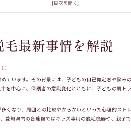
キッズ脱毛の普及と医療脱毛の現状解説
名古屋で人気のキッズ脱毛サービス事情
キッズ脱毛と子供医療脱毛の違いを比較
敏感肌に配慮したキッズ脱毛の選び方
脱毛最新事情を解説
敏感肌の子供に適したキッズ脱毛施設の特徴
キッズ脱毛で肌トラブルを防ぐポイント解説
子供の医療脱毛で重視すべき安全基準とは
とは
脱毛クリームや人気施術法の選び方を徹底解説
集めています。その背景には、子どもの自己肯定感や悩み
もこもこキッズスキンケアと脱毛の併用の工夫
屋市を中心に、保護者の意識変化とともに、子どもの肌ト
子どもの自己肯定感を高める脱毛体験
キッズ脱毛で子供の自己肯定感が高まる理由
が多くなり、周囲との比較やからかいといった心理的スト
子供の脱毛体験が学校生活に与える効果
て、愛知県内の各施設ではキッズ専用の脱毛機器や、親子
初めてのキッズ脱毛で大切な心のケア方法