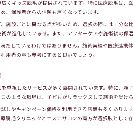
幅広くキッズ脱毛が提供されています。特に医療脱毛は、
子供の脱毛料金を抑える賢い方法を解説
ため、保護者からの信頼も厚くなっています。
中学生でも安心できる脱毛サービスガイド
ど、施設ごとに異なる点が多いため、選択の際には十分な
中学生に適したキッズ脱毛サービスの選び方
技術が進化しています。また、アフターケアや施術後の保
医療脱毛とキッズ脱毛の安心ポイント比較
を満たしているわけではありません。施術実績や医療連携
保護者同伴で受ける脱毛の流れと注意点
の利用者の声も参考にすると良いでしょう。
中学生の肌に優しい脱毛方法の選定基準
人気のキッズ脱毛クリームや施術法の注意点
情
性を重視したサービスが多く展開されています。特に、親
。このような環境は、子どもがリラックスして施術を受け
お試しやキャンペーン価格を利用できる店舗も多くありま
医療脱毛クリニックとエステサロンの両方が選択肢として