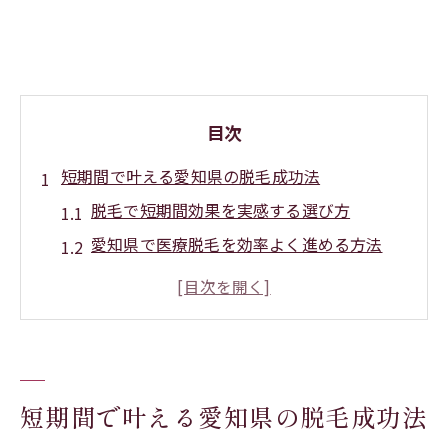
目次
短期間で叶える愛知県の脱毛成功法
脱毛で短期間効果を実感する選び方
愛知県で医療脱毛を効率よく進める方法
都度払い脱毛の魅力と短期間完了の秘訣
毛周期に合わせた脱毛スケジュールのポイ
ント
熱破壊式脱毛が短期間効果を高める理由
忙しい男性に適した脱毛のスピード体験
短期間で叶える愛知県の脱毛成功法
脱毛を短期間で完了するための工夫