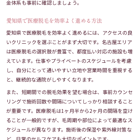
金体系も事前に確認しましょう。
短期間で理想の肌を目指すポイント
メンズ脱毛クリニック選びのコツ
愛知県で医療脱毛を効率よく進める方法
痛みやリスクを抑えた脱毛の進め方
愛知県で医療脱毛を効率よく進めるには、アクセスの良
短期集中で脱毛効果を実感する方法
いクリニックを選ぶことがまず大切です。名古屋エリア
短期間で最大限の脱毛効果を得るコツ
は医療脱毛の選択肢が豊富で、都度払い対応の施設も増
えています。仕事やプライベートのスケジュールを考慮
毛周期を考慮した脱毛スケジュール
し、自分にとって通いやすい立地や営業時間を重視する
医療脱毛の熱破壊式でスピード実感
と、継続的な通院がしやすくなります。
都度払いで無理なく続く脱毛体験
また、短期間での脱毛効果を望む場合は、事前カウンセ
初回カウンセリング活用の重要性
リングで施術回数や間隔についてしっかり相談すること
通いやすさ重視の脱毛選びポイント
が重要です。医療脱毛は1ヶ月半から2ヶ月の間隔を空け
脱毛クリニック選びで通いやすさを重視
ることが一般的ですが、毛周期や部位によって最適なス
都度払いで無駄なく通院できるメリット
ケジュールが異なります。施術後の保湿や紫外線対策な
立地や診療時間で選ぶ脱毛施設の比較
ど、日常のセルフケアも大切なポイントです。