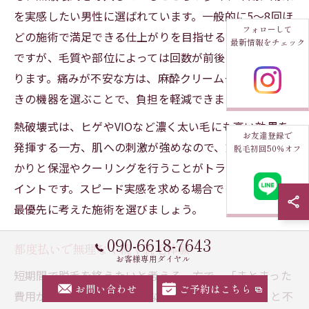
を実感したい男性に選ばれています。一般的に5～8回ほ
フォローして
どの施術で満足できる仕上がりを目指せるケースが多い
最新情報をチェック
ですが、毛質や部位によっては回数が前後することもあ
ります。痛みが不安な方は、麻酔クリームや冷却機能付
きの機器を選ぶことで、負担を軽減できます。
熱破壊式は、ヒゲやVIOなど濃く太い毛にも高い効果を
お友達登録で
発揮する一方、肌への刺激が強めなので、施術後はしっ
脱毛初回50％オフ
かりと保湿やクーリングを行うことがトラブル防止のポ
イントです。スピード実感を求める場合でも、肌状態を
最優先に考えた施術を選びましょう。
090-6618-7643
都度払いで無理なく続く脱毛体験
お客様専用ダイヤル
短期間で脱毛を終えたいと考える一方で、「まとまった
お問い合わせ
ご予約はこちら
費用が心配」「自分に合わなかったらどうしよう」と不