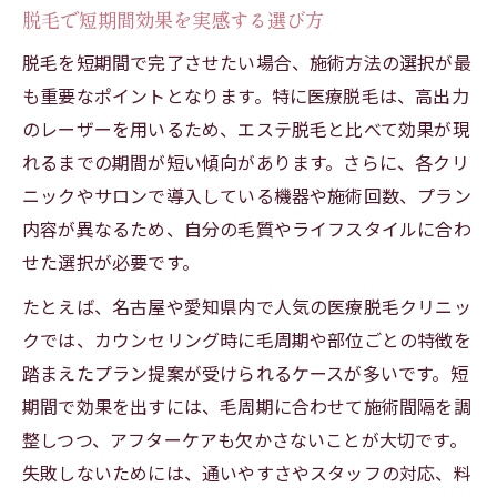
脱毛で短期間効果を実感する選び方
仕事帰りでも通える脱毛プランの選択肢
脱毛を短期間で完了させたい場合、施術方法の選択が最
医療脱毛でスピーディに仕上げる方法
も重要なポイントとなります。特に医療脱毛は、高出力
都度払い対応で柔軟な脱毛スケジュール
のレーザーを用いるため、エステ脱毛と比べて効果が現
短期間で実感できる脱毛効果のポイント
れるまでの期間が短い傾向があります。さらに、各クリ
医療脱毛を短期間で完了する秘訣とは
ニックやサロンで導入している機器や施術回数、プラン
医療脱毛を短期間で終わらせる工夫
内容が異なるため、自分の毛質やライフスタイルに合わ
ジェントルマックスプロの特徴と効果
せた選択が必要です。
蓄熱式と熱破壊式脱毛の違いと選び方
たとえば、名古屋や愛知県内で人気の医療脱毛クリニッ
毛周期を意識した施術間隔の最適化
クでは、カウンセリング時に毛周期や部位ごとの特徴を
踏まえたプラン提案が受けられるケースが多いです。短
VIO医療脱毛のリスクと正しい知識
期間で効果を出すには、毛周期に合わせて施術間隔を調
脱毛なら愛知県で理想の肌を目指すチャンス
整しつつ、アフターケアも欠かさないことが大切です。
愛知県で脱毛するメリットと特徴
失敗しないためには、通いやすさやスタッフの対応、料
自分に合う脱毛方法の見極め方