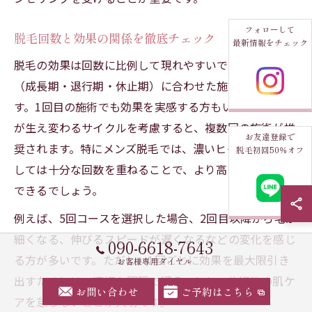
フォローして
脱毛回数と効果の関係を徹底チェック
最新情報をチェック
脱毛の効果は回数に比例して現れやすいですが、毛周期
（成長期・退行期・休止期）に合わせた施術が必要で
す。1回目の施術でも効果を実感する方もいますが、毛
が生え変わるサイクルを考慮すると、複数回の施術が推
お友達登録で
奨されます。特にメンズ脱毛では、濃いヒゲや体毛に対
脱毛初回50％オフ
しては十分な回数を重ねることで、より高い効果を実感
できるでしょう。
例えば、5回コースを選択した場合、2回目以降から毛が
細くなる、伸びるスピードが遅くなるなどの変化を感じ
090-6618-7643
る方が多いです。ただし、1回ごとに効果を最大限引き
お客様専用ダイヤル
出すためには、適切な間隔で通うことと、施術後の肌ケ
お問い合わせ
ご予約はこちら
アを怠らないことが大切です。