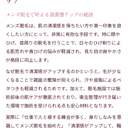
ケア
ツ
メンズ脱毛で叶える清潔感アップの秘訣
メンズ脱毛は都度払いが継続のポイント
メンズ脱毛は、肌の清潔感を保ちたい方や第一印象を良
全身脱毛の実感度を高めるメンズ脱毛の方
くしたい方にとって、非常に有効な手段です。特に顔や
法
ひげ、首周りの脱毛を行うことで、日々のひげ剃りによ
脱毛継続がしやすいメンズ脱毛施設の特徴
る肌荒れや青ひげの悩みが軽減され、見た目の爽やかさ
メンズ脱毛で人気の全身プラン活用法
が格段に向上します。
コストパフォーマンス重視で脱毛効果を実感
なぜ脱毛で清潔感がアップするのかというと、毛が少な
メンズ脱毛費用を抑える賢い施設利用術
くなることで雑菌の繁殖が抑えられ、汗や皮脂によるベ
コスパ良好なメンズ脱毛施設の選び方とは
タつきも軽減されるためです。加えて、脱毛施設では施
都度払いで始めるメンズ脱毛のコツと注意
術前後の肌ケアが徹底されており、衛生管理が行き届い
点
た環境で施術を受けられる点も安心材料となります。
メンズ脱毛で無駄なく効果を感じるために
実際に「仕事で人と接する機会が多く、身だしなみを意
医療脱毛とエステ脱毛のコスト比較ポイン
識してメンズ脱毛を始めた」「清潔感がアップして、職