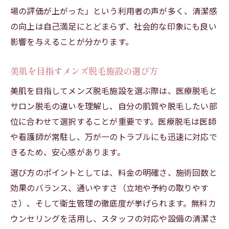
ト
場の評価が上がった」という利用者の声が多く、清潔感
忙しい男性が選ぶ通いやすい脱毛施設とは
の向上は自己満足にとどまらず、社会的な印象にも良い
メンズ脱毛は通いやすさが続ける決め手
影響を与えることが分かります。
忙しい男性も安心のメンズ脱毛施設の条件
美肌を目指すメンズ脱毛施設の選び方
駅近で選ぶメンズ脱毛施設のメリット
美肌を目指してメンズ脱毛施設を選ぶ際は、医療脱毛と
時間を有効活用できるメンズ脱毛の通い方
サロン脱毛の違いを理解し、自分の肌質や脱毛したい部
仕事帰りに通えるメンズ脱毛施設の選び方
位に合わせて選択することが重要です。医療脱毛は医師
メンズ脱毛、何回で理想のツルツル肌へ？
や看護師が常駐し、万が一のトラブルにも迅速に対応で
メンズ脱毛は何回でツルツルになるのか解
きるため、安心感があります。
説
選び方のポイントとしては、料金の明確さ、施術回数と
脱毛回数と効果の関係を徹底チェック
効果のバランス、通いやすさ（立地や予約の取りやす
メンズ脱毛の理想的な施術回数を知るポイ
さ）、そして衛生管理の徹底度が挙げられます。無料カ
ント
ウンセリングを活用し、スタッフの対応や設備の清潔さ
部位別メンズ脱毛の効果的な回数目安