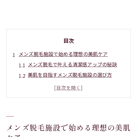
目次
メンズ脱毛施設で始める理想の美肌ケア
メンズ脱毛で叶える清潔感アップの秘訣
美肌を目指すメンズ脱毛施設の選び方
メンズ脱毛施設での肌トラブル対策ポイン
ト
メンズ脱毛で印象が変わる身だしなみ術
メンズ脱毛効果を高める日々のケア方法
全身脱毛も安心して続けられる選び方
メンズ脱毛施設で始める理想の美肌
全身メンズ脱毛で後悔しない施設選びのコ