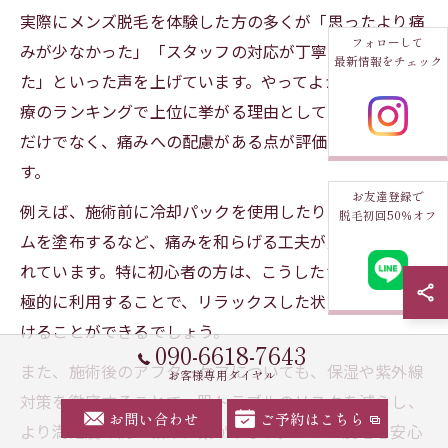
実際にメンズ脱毛を体験した方の多くが「思ったより痛
フォローして
みが少なかった」「スタッフの対応が丁寧で安心でき
最新情報をチェック
た」といった声を上げています。やってよかった美容医
療のランキングで上位に挙がる理由として、効果の実感
だけでなく、痛みへの配慮がある点が評価されていま
す。
お友達登録で
例えば、施術前に冷却パックを使用したり、麻酔クリー
脱毛初回50％オフ
ムを塗布するなど、痛みを和らげる工夫が豊富に用意さ
れています。特に初心者の方は、こうしたサポートを積
極的に利用することで、リラックスした状態で施術を受
けることができるでしょう。
090-6618-7643
また、施術後のアフターケアについても、保湿や紫外線
お客様専用ダイヤル
対策を徹底することで、肌トラブルのリスクを減らし、
お問い合わせ
ご予約はこちら
より満足度の高い結果に繋がります。メンズ脱毛を安心