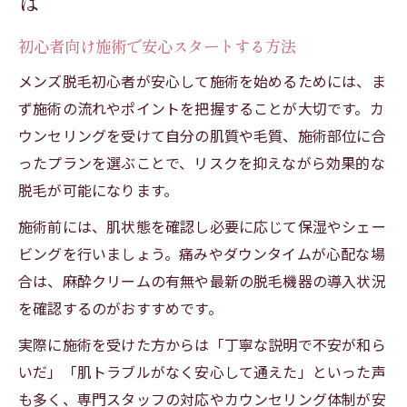
は
肌管理何から始めるか迷う方におすすめの
初心者向け施術で安心スタートする方法
施術
メンズ脱毛初心者が安心して施術を始めるためには、ま
安心して受けられるメンズ脱毛のチェック
ず施術の流れやポイントを把握することが大切です。カ
ポイント
ウンセリングを受けて自分の肌質や毛質、施術部位に合
やってよかった美容医療の体験談を参考に
ったプランを選ぶことで、リスクを抑えながら効果的な
する方法
脱毛が可能になります。
初心者も納得できる施術の比較のコツ
施術前には、肌状態を確認し必要に応じて保湿やシェー
ダウンタイム少ないメンズ脱毛の魅力解説
ビングを行いましょう。痛みやダウンタイムが心配な場
ダウンタイムが少ない初心者向け施術の特
合は、麻酔クリームの有無や最新の脱毛機器の導入状況
徴
を確認するのがおすすめです。
忙しい方にもおすすめのメンズ脱毛の選び
実際に施術を受けた方からは「丁寧な説明で不安が和ら
方
いだ」「肌トラブルがなく安心して通えた」といった声
施術後すぐに実感できる肌の変化とは
も多く、専門スタッフの対応やカウンセリング体制が安