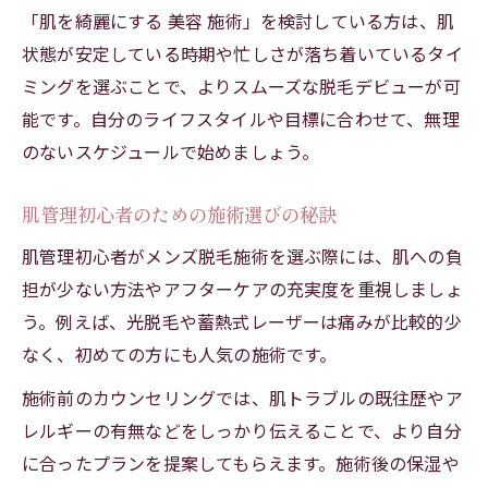
メンズ脱毛初心者でも安心な痛み対策の方
「肌を綺麗にする 美容 施術」を検討している方は、肌
法
状態が安定している時期や忙しさが落ち着いているタイ
痛みに弱い方におすすめの初心者向け施術
ミングを選ぶことで、よりスムーズな脱毛デビューが可
能です。自分のライフスタイルや目標に合わせて、無理
ダウンタイムが少なく痛みも抑える施術の
のないスケジュールで始めましょう。
選び方
肌管理初心者が失敗しない施術のコツ
肌管理初心者のための施術選びの秘訣
やってよかった美容医療体験で得た痛み対
肌管理初心者がメンズ脱毛施術を選ぶ際には、肌への負
策
担が少ない方法やアフターケアの充実度を重視しましょ
美容医療初心者が知るべき脱毛の基本知識
う。例えば、光脱毛や蓄熱式レーザーは痛みが比較的少
初心者向け施術メンズ脱毛の基礎知識まと
なく、初めての方にも人気の施術です。
め
施術前のカウンセリングでは、肌トラブルの既往歴やア
美容医療デビュー前に知りたい施術の流れ
レルギーの有無などをしっかり伝えることで、より自分
肌管理初心者でもわかる脱毛施術の種類
に合ったプランを提案してもらえます。施術後の保湿や
やってよかった美容医療ランキングの活用