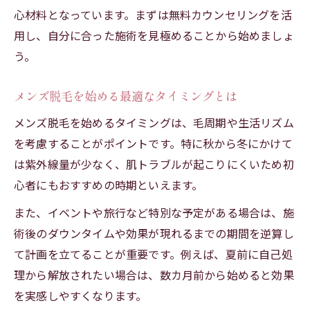
やってよかった美容医療肌の実体験を紹介
心材料となっています。まずは無料カウンセリングを活
ダウンタイムのリスクを抑える施術ポイン
用し、自分に合った施術を見極めることから始めましょ
ト
う。
効果と不安を両立する初心者向け施術術
初心者向け施術で感じる効果と安心の理由
メンズ脱毛を始める最適なタイミングとは
メンズ脱毛の不安を解消するカウンセリン
メンズ脱毛を始めるタイミングは、毛周期や生活リズム
グ活用法
を考慮することがポイントです。特に秋から冬にかけて
肌管理初心者が知るべき施術効果の見極め
は紫外線量が少なく、肌トラブルが起こりにくいため初
方
心者にもおすすめの時期といえます。
やってよかった美容医療20代の口コミ活用
また、イベントや旅行など特別な予定がある場合は、施
術
術後のダウンタイムや効果が現れるまでの期間を逆算し
ダウンタイムや副作用を避ける施術選択ポ
て計画を立てることが重要です。例えば、夏前に自己処
イント
理から解放されたい場合は、数カ月前から始めると効果
痛みに敏感なら知っておきたい脱毛施術
を実感しやすくなります。