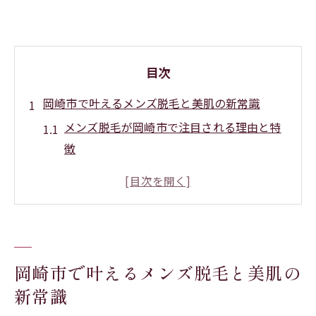
目次
岡崎市で叶えるメンズ脱毛と美肌の新常識
メンズ脱毛が岡崎市で注目される理由と特
徴
美容脱毛で美肌を実現するためのポイント
岡崎市のメンズ脱毛おすすめの選び方解説
メンズ脱毛で清潔感と自信を手に入れる方
法
岡崎市の美容脱毛は肌悩み解消にも効果的
岡崎市で叶えるメンズ脱毛と美肌の
ムダ毛処理の悩みを解決する美容脱毛術
新常識
メンズ脱毛で自己処理の煩わしさを軽減し