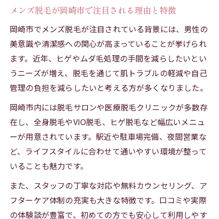
メンズ脱毛が岡崎市で注目される理由と特徴
よう
岡崎市でメンズ脱毛が注目されている背景には、男性の
岡崎市の美容脱毛が選ばれる理由とその魅
美意識や清潔感への関心が高まっていることが挙げられ
力
ます。近年、ヒゲやムダ毛処理の手間を減らしたいとい
メンズ脱毛で肌トラブルを防ぐための秘訣
うニーズが増え、脱毛を通じて肌トラブルの軽減や自己
ムダ毛ケアの悩みを美容脱毛で解消する方
管理の負担を減らしたいと考える方が多くなりました。
法
岡崎市内には脱毛サロンや医療脱毛クリニックが多数存
岡崎市で体験できるメンズ脱毛施術の流れ
在し、全身脱毛やVIO脱毛、ヒゲ脱毛など幅広いメニュ
メンズ脱毛が人気の理由と岡崎で始めるコツ
ーが用意されています。駅近や駐車場完備、夜間営業な
メンズ脱毛が岡崎市で支持される理由を解
ど、ライフスタイルに合わせて通いやすい環境が整って
説
いることも魅力です。
美容脱毛で始める岡崎市の新しい身だしな
また、スタッフの丁寧な対応や無料カウンセリング、ア
み
フターケア体制の充実も大きな特徴です。口コミや実際
メンズ脱毛の人気部位とそのメリットとは
の体験談が豊富で、初めての方でも安心して利用しやす