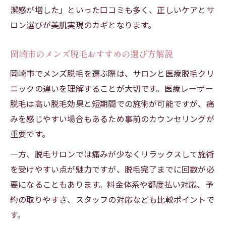
潔感が増した」といった口コミも多く、正しいケアとサ
岡崎市で自分に合ったメンズ脱毛法を探す
ロン選びが美肌実現のカギとなります。
清潔感アップに役立つメンズ美容脱毛の選び方
清潔感を重視するメンズ脱毛の選び方とは
岡崎市のメンズ脱毛おすすめの選び方解説
岡崎市で人気の美容脱毛が選ばれる理由
岡崎市でメンズ脱毛を選ぶ際は、サロンと医療脱毛クリ
肌質別に最適なメンズ脱毛法を徹底解説
ニックの違いを理解することが大切です。医療レーザー
口コミで評判の高いメンズ脱毛店の見極め
脱毛は高い脱毛効果と短期間での施術が可能ですが、痛
方
みを感じやすい場合もあるため事前のカウンセリングが
メンズ脱毛で清潔感と美肌を両立する秘訣
重要です。
一方、脱毛サロンでは痛みが少なくリラックスして施術
を受けやすい点が魅力ですが、脱毛完了までに回数が必
要になることもあります。料金体系や都度払い対応、予
約の取りやすさ、スタッフの対応なども比較ポイントで
す。