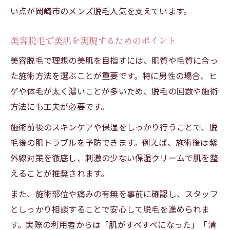
岡崎市で失敗しない脱毛スタートガイド
い点が岡崎市のメンズ脱毛人気を支えています。
メンズ脱毛は清潔感アップに欠かせない理
由
美容脱毛で美肌を実現するためのポイント
自己処理から卒業したい男性必見の脱毛法
美容脱毛で理想の美肌を目指すには、肌質や毛質に合っ
メンズ脱毛で自己処理から解放される方法
た施術方法を選ぶことが重要です。特に男性の場合、ヒ
岡崎市の美容脱毛で時短ケアを実現しよう
ゲや体毛が太く濃いことが多いため、脱毛の回数や施術
肌トラブルを防ぐための賢いメンズ脱毛術
方法にも工夫が必要です。
自己処理とプロのメンズ脱毛の違いを比較
施術前後のスキンケアや保湿をしっかり行うことで、脱
岡崎市で人気の脱毛法とその選び方ガイド
毛後の肌トラブルを予防できます。例えば、施術後は紫
医療脱毛と美容サロンの違いを徹底比較
外線対策を徹底し、刺激の少ない保湿クリームで肌を整
えることが推奨されます。
メンズ脱毛で選ぶべき医療脱毛の特徴とは
岡崎市の美容脱毛サロンと医療脱毛の違い
また、施術部位や痛みの有無を事前に確認し、スタッフ
としっかり相談することで安心して脱毛を進められま
メンズ脱毛選びで失敗しない比較ポイント
す。実際の利用者からは「肌がすべすべになった」「清
医療脱毛とサロン脱毛のメリットを検証