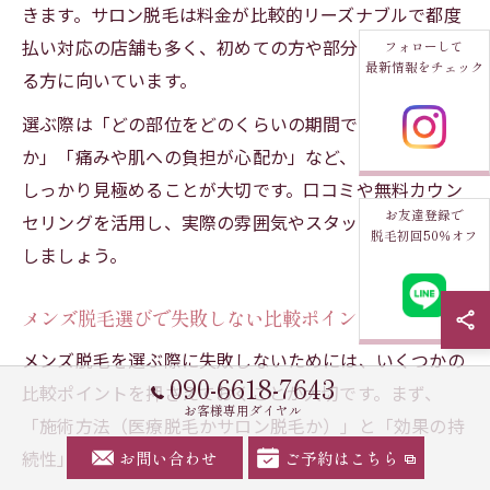
きます。サロン脱毛は料金が比較的リーズナブルで都度
払い対応の店舗も多く、初めての方や部分脱毛を希望す
フォローして
最新情報をチェック
る方に向いています。
選ぶ際は「どの部位をどのくらいの期間で脱毛したいの
か」「痛みや肌への負担が心配か」など、目的や肌質を
しっかり見極めることが大切です。口コミや無料カウン
お友達登録で
セリングを活用し、実際の雰囲気やスタッフ対応も確認
脱毛初回50％オフ
しましょう。
メンズ脱毛選びで失敗しない比較ポイント
メンズ脱毛を選ぶ際に失敗しないためには、いくつかの
090-6618-7643
比較ポイントを押さえておくことが大切です。まず、
お客様専用ダイヤル
「施術方法（医療脱毛かサロン脱毛か）」と「効果の持
続性」を確認しましょう。
お問い合わせ
ご予約はこちら