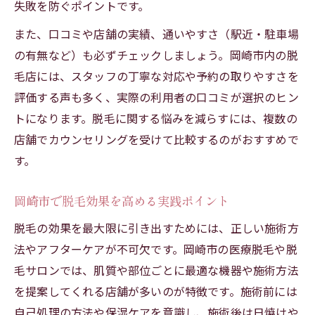
失敗を防ぐポイントです。
脱毛悩みを防ぐ岡崎市の比較ポイント
また、口コミや店舗の実績、通いやすさ（駅近・駐車場
セルフ脱毛と医療脱毛の違いを岡崎で検証
の有無など）も必ずチェックしましょう。岡崎市内の脱
脱毛岡崎で選ぶセルフと医療の違い
毛店には、スタッフの丁寧な対応や予約の取りやすさを
セルフ脱毛と医療脱毛の岡崎市比較法
評価する声も多く、実際の利用者の口コミが選択のヒン
トになります。脱毛に関する悩みを減らすには、複数の
岡崎市脱毛の悩みに合う選択ポイント
店舗でカウンセリングを受けて比較するのがおすすめで
セルフ脱毛岡崎のメリットと注意点
す。
医療脱毛岡崎の効果的な利用方法
脱毛後の生活改善と効果的なポイント解説
岡崎市で脱毛効果を高める実践ポイント
脱毛後の悩みを減らす岡崎市の工夫
脱毛の効果を最大限に引き出すためには、正しい施術方
岡崎脱毛で生活が変わる改善ポイント
法やアフターケアが不可欠です。岡崎市の医療脱毛や脱
脱毛の悩み解消に役立つ岡崎市の知恵
毛サロンでは、肌質や部位ごとに最適な機器や施術方法
脱毛効果を維持する岡崎市の生活習慣
を提案してくれる店舗が多いのが特徴です。施術前には
岡崎市で脱毛後に意識したいポイント
自己処理の方法や保湿ケアを意識し、施術後は日焼けや