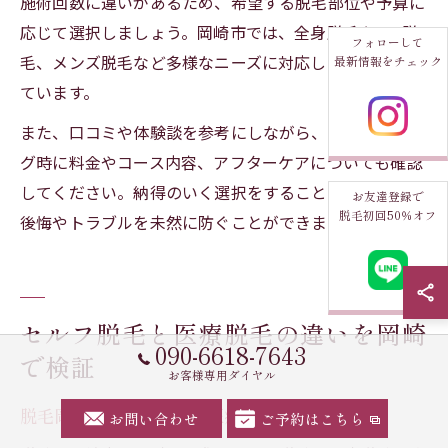
施術回数に違いがあるため、希望する脱毛部位や予算に
応じて選択しましょう。岡崎市では、全身脱毛やVIO脱
フォローして
毛、メンズ脱毛など多様なニーズに対応した店舗が増え
最新情報をチェック
ています。
また、口コミや体験談を参考にしながら、カウンセリン
グ時に料金やコース内容、アフターケアについても確認
してください。納得のいく選択をすることで、脱毛後の
お友達登録で
脱毛初回50％オフ
後悔やトラブルを未然に防ぐことができます。
セルフ脱毛と医療脱毛の違いを岡崎
090-6618-7643
で検証
お客様専用ダイヤル
脱毛岡崎で選ぶセルフと医療の違い
お問い合わせ
ご予約はこちら