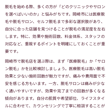
メンズ脱毛岡崎の効果的なクリニック選び
脱毛を始める際、多くの方が「どのクリニックやサロン
愛知県岡崎市のメンズ脱毛人気の理由
を選べばいいのか」と悩みがちです。岡崎市には医療脱
岡崎市で脱毛悩みを相談する最適な方法
毛や脱毛サロン、セルフ脱毛まで多彩な選択肢があり、
VIO脱毛の事前準備と岡崎での注意点
自分に合った店舗を見つけることが脱毛の満足度を左右
脱毛岡崎のVIO事前準備で失敗回避
します。特に、効果や施術回数、料金体系、スタッフの
VIO脱毛の悩みを解く岡崎市のポイント
対応など、重視するポイントを明確にしておくことが重
要です。
岡崎市でVIO脱毛前に確認したい事項
脱毛の悩みVIO編 岡崎市での注意点集
岡崎市で脱毛店を選ぶ際は、まず「医療脱毛」か「サロ
ン脱毛」かを比較検討しましょう。医療脱毛は高い脱毛
VIO脱毛岡崎で安心施術を受ける方法
効果と少ない施術回数が魅力ですが、痛みや費用面で不
後悔しない脱毛選びに必要な知識とは
安を感じる方もいます。一方、脱毛サロンは痛みが少な
脱毛選びで後悔しないための岡崎市対策
く通いやすいですが、効果や完了までの回数が多くなる
岡崎市脱毛の悩みを解決する選び方とは
傾向があります。自分の肌質や希望部位、ライフスタイ
愛知県岡崎市の脱毛選びで重視すべき点
ルに合わせて、カウンセリングで丁寧に相談することが
後悔事例から学ぶ岡崎市脱毛の知識