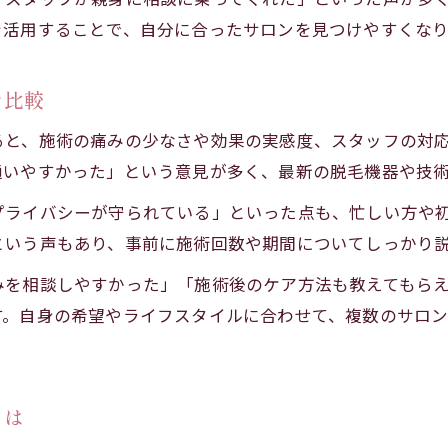
口コミ評価が高い脱毛サロンの共通点
を活用することで、自分に合ったサロンを見つけやすくな
安心して通える脱毛サロン選びのチェックポイン
サロンスタッフの対応が口コミで注目される理由
を比較
痛みに悩むなら幸田町の脱毛施術が支持される理由
ると、施術の痛みの少なさや効果の実感度、スタッフの対
脱毛施術の痛み軽減が幸田町で支持される背景
通いやすかった」という意見が多く、最新の脱毛機器や技
口コミでわかる痛みの少ない脱毛サロンの特徴
プライバシーが守られている」といった点も、忙しい方や
実際に痛みが少ないと感じた脱毛体験談紹介
という声もあり、事前に施術回数や期間についてしっかり
幸田町の脱毛口コミで安心感が高まる理由
みを相談しやすかった」「施術後のケア方法も教えてもら
痛みを気にする方におすすめの脱毛サロン選び
す。自身の希望やライフスタイルに合わせて、複数のサロ
フェイシャルや全身脱毛の感想でわかる最新傾向
幸田町で人気のフェイシャル脱毛口コミ分析
全身脱毛の感想から見る最新の施術傾向
とは
フェイシャル脱毛と全身脱毛の違いを解説