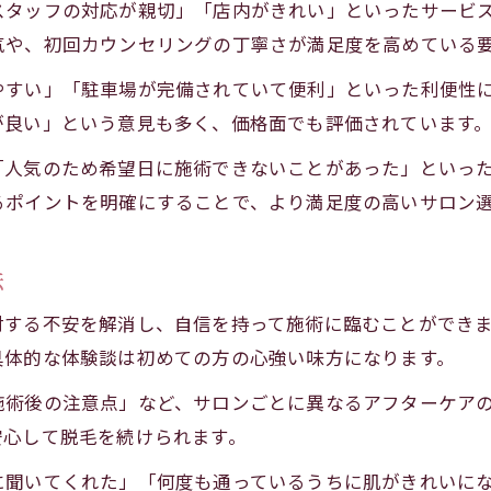
スタッフの対応が親切」「店内がきれい」といったサービ
脱毛口コミで注目される最新機器と効果
気や、初回カウンセリングの丁寧さが満足度を高めている
体験談で比較するフェイシャルと全身脱毛
やすい」「駐車場が完備されていて便利」といった利便性
幸田町の脱毛で満足する人が選ぶ基準とは
が良い」という意見も多く、価格面でも評価されています
脱毛満足度が高い人のサロン選び基準とは
「人気のため希望日に施術できないことがあった」といっ
口コミで語られる幸田町脱毛サロンの選択ポイン
るポイントを明確にすることで、より満足度の高いサロン
施術内容や料金で比較する脱毛サロンの実態
幸田町で選ばれる脱毛サロンの共通条件
法
満足できる脱毛サロン選びの秘訣を解説
対する不安を解消し、自信を持って施術に臨むことができ
具体的な体験談は初めての方の心強い味方になります。
施術後の注意点」など、サロンごとに異なるアフターケア
安心して脱毛を続けられます。
に聞いてくれた」「何度も通っているうちに肌がきれいに