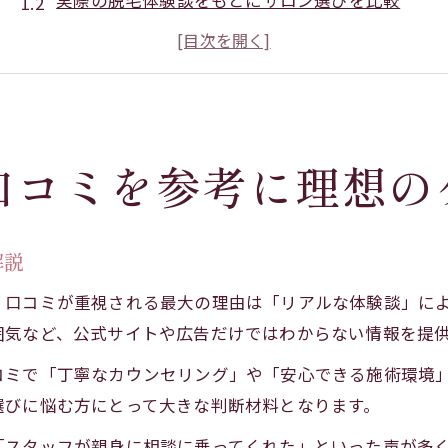
実際の脱毛体験談をもとにサロン選びを比較
幸田で人気の脱毛サロンの口コミ傾向とは
口コミ活用で脱毛ケアに自信を持つ方法
幸田町の脱毛口コミから見る注意点と対策
脱毛体験談から見える幸田町での選び方ポイント
口コミを参考に理想の
脱毛経験者が語る幸田町サロンの特徴とは
体験談でわかる脱毛施術の満足度ポイント
口コミで比較する脱毛サロンの対応と雰囲気
解説
脱毛体験者の声から得るサロン選びのコツ
、口コミが重視される最大の理由は「リアルな体験談」に
幸田町で脱毛を始める前に知りたい注意点
囲気など、公式サイトや広告だけではわからない情報を提
口コミを通じて知る脱毛サロンの安心感と実力
コミで「丁寧なカウンセリング」や「安心できる施術環境
脱毛口コミが示すサロンの安心感とは
選びに悩む方にとって大きな判断材料となります。
信頼できる脱毛サロンの見極め方を解説
「スタッフが親身に相談に乗ってくれた」といった声が多