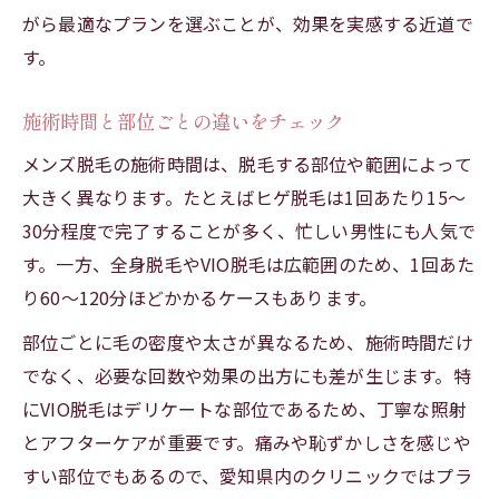
がら最適なプランを選ぶことが、効果を実感する近道で
化
す。
オンライン予約対応のクリニック活用法
仕事帰りでも施術可能なメンズ脱毛とは
施術時間と部位ごとの違いをチェック
VIO脱毛でツルツル肌を目指す回数とコツ
メンズ脱毛の施術時間は、脱毛する部位や範囲によって
メンズ脱毛のVIO部位に必要な回数を紹介
大きく異なります。たとえばヒゲ脱毛は1回あたり15～
VIO脱毛で効果を高める施術の受け方
30分程度で完了することが多く、忙しい男性にも人気で
ツルツル肌に近づくためのVIO脱毛の流れ
す。一方、全身脱毛やVIO脱毛は広範囲のため、1回あた
痛みや回数の疑問を解消するポイント
り60～120分ほどかかるケースもあります。
VIO脱毛でメンズ脱毛効果を最大化するコ
部位ごとに毛の密度や太さが異なるため、施術時間だけ
ツ
でなく、必要な回数や効果の出方にも差が生じます。特
施術後の過ごし方や注意点について知ろう
にVIO脱毛はデリケートな部位であるため、丁寧な照射
メンズ脱毛後に守るべき肌ケアの基本
とアフターケアが重要です。痛みや恥ずかしさを感じや
すい部位でもあるので、愛知県内のクリニックではプラ
施術後の注意点と快適な過ごし方を解説