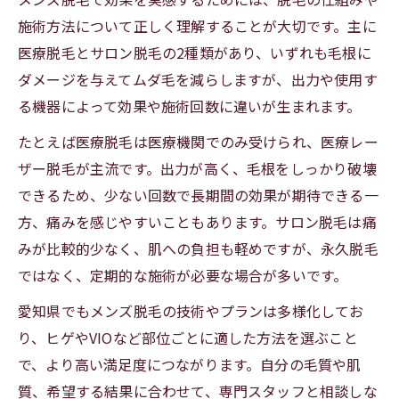
メンズ脱毛の効果と利便性を両立する方法
施術方法について正しく理解することが大切です。主に
愛知県内で実感できる脱毛の満足度とは
医療脱毛とサロン脱毛の2種類があり、いずれも毛根に
効果重視なら医療脱毛のポイントを押さえる
ダメージを与えてムダ毛を減らしますが、出力や使用す
医療脱毛で得られるメンズ脱毛の効果を分
る機器によって効果や施術回数に違いが生まれます。
析
たとえば医療脱毛は医療機関でのみ受けられ、医療レー
医療脱毛の施術時間と効果の違いを比較
ザー脱毛が主流です。出力が高く、毛根をしっかり破壊
メンズ脱毛で医療脱毛を選ぶメリットとは
できるため、少ない回数で長期間の効果が期待できる一
効果的な医療脱毛のクリニック選びの基準
方、痛みを感じやすいこともあります。サロン脱毛は痛
医療脱毛とエステ脱毛の効果の差を理解す
みが比較的少なく、肌への負担も軽めですが、永久脱毛
る
ではなく、定期的な施術が必要な場合が多いです。
忙しい男性が選ぶべき効率的なメンズ脱毛法
愛知県でもメンズ脱毛の技術やプランは多様化してお
短時間で効果を出すメンズ脱毛の選び方
り、ヒゲやVIOなど部位ごとに適した方法を選ぶこと
忙しい日常でも通いやすい脱毛方法を提案
で、より高い満足度につながります。自分の毛質や肌
質、希望する結果に合わせて、専門スタッフと相談しな
メンズ脱毛の時短ポイントを押さえて効率