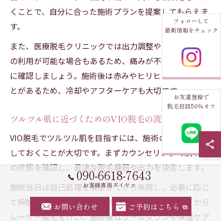
くことで、自分に合った施術プランを提案してもらえま
フォローして
す。
最新情報をチェック
また、医療脱毛クリニックでは出力調整や麻酔クリーム
の利用が可能な場合もあるため、痛みが不安な方は事前
に確認しましょう。施術後は赤みやヒリヒリ感が出るこ
とがあるため、冷却やアフターケアも大切です。
お友達登録で
脱毛初回50％オフ
ツルツル肌に近づくためのVIO脱毛の流れ
VIO脱毛でツルツル肌を目指すには、施術の流れを理解
しておくことが大切です。まずカウンセリングで肌や毛
の状態を確認し、最適な脱毛機器や出力を決定します。
090-6618-7643
お客様専用ダイヤル
施術当日は自己処理を済ませてから来院し、必要に応じ
て麻酔クリームを塗布。照射範囲をマーキングしてから
お問い合わせ
ご予約はこちら
レーザー脱毛を行い、施術後はクールダウンや保湿ケア