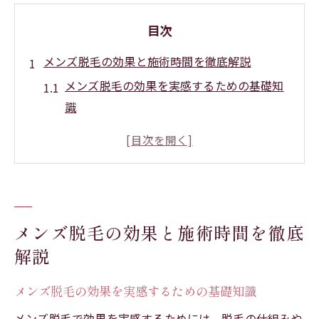
目次
メンズ脱毛の効果と施術時間を徹底解説
メンズ脱毛の効果を実感するための基礎知
識
施術時間と部位ごとの違いをチェック
脱毛効果を高めるための通院頻度とは
医療脱毛とサロン脱毛の時間的な違い
メンズ脱毛の効果が出るまでの期間の目安
愛知県で実感できるメンズ脱毛の魅力とは
メンズ脱毛の効果と施術時間を徹底
解説
愛知県のメンズ脱毛が選ばれる理由を解説
地元でメンズ脱毛の高い効果を得るコツ
メンズ脱毛の効果を実感するための基礎知識
愛知県で人気の脱毛施術とその特徴とは
メンズ脱毛で効果を実感するためには、脱毛の仕組みや