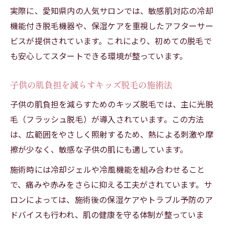
実際に、愛知県内の人気サロンでは、敏感肌対応の冷却
お得なプランが揃うキッズ脱毛おすすめ店
機能付き脱毛機器や、保湿ケアを重視したアフターサー
初回体験でわかるキッズ脱毛のコスパ比較
ビスが提供されています。これにより、初めての脱毛で
費用を抑えたキッズ脱毛の選び方のポイン
も安心してスタートできる環境が整っています。
ト
デメリットを知ったうえでのキッズ脱毛対策
子供の肌負担を減らすキッズ脱毛の施術法
キッズ脱毛のデメリットと注意点を解説
子供の肌負担を減らすためのキッズ脱毛では、主に光脱
日焼けや色素沈着リスクへの対策方法
毛（フラッシュ脱毛）が導入されています。この方法
子供脱毛トラブルを防ぐためのケア習慣
は、広範囲をやさしく照射するため、熱による刺激や摩
擦が少なく、敏感な子供の肌にも適しています。
キッズ脱毛前後の正しいスキンケア実践法
施術リスクを減らすキッズ脱毛の選び方
施術時には冷却ジェルや冷風機能を組み合わせること
皮膚科と比べてわかる脱毛方式の違い
で、痛みや赤みをさらに抑える工夫がされています。サ
ロンによっては、施術後の保湿ケアやトラブル予防のア
皮膚科とキッズ脱毛サロンの施術方法比較
ドバイスも行われ、肌の健康を守る体制が整っていま
キッズ脱毛で選べる脱毛方式の特徴を解説