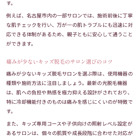
す。
安全性と効果で選ぶキッズ脱毛の選択肢
例えば、名古屋市内の一部サロンでは、施術前後に丁寧
医療とサロンの違いを知るキッズ脱毛入門
な肌チェックを行い、万が一の肌トラブルにも迅速に対
SHR方式やIPL方式のキッズ脱毛メリット
応できる体制があるため、親子ともに安心して通うこと
人気のキッズ脱毛が保険適用される場面
ができます。
キッズ脱毛の保険適用条件を知って安心
医療機関でのキッズ脱毛と保険の関係
痛みが少ないキッズ脱毛のサロン選びのコツ
保険適用されるキッズ脱毛のケース紹介
痛みが少ないキッズ脱毛サロンを選ぶ際は、使用機器の
人気のキッズ脱毛と保険利用の注意点
種類や施術方法に注目しましょう。最新の光脱毛機器
子供脱毛で保険を活用できる場合の解説
は、肌への負担や熱感を極力抑える設計がされており、
特に冷却機能付きのものは痛みを感じにくいのが特徴で
す。
また、キッズ専用コースや子供向けの照射レベル設定が
あるサロンは、個々の肌質や成長段階に合わせた対応が