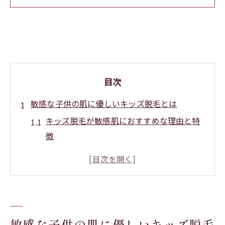
目次
敏感な子供の肌に優しいキッズ脱毛とは
キッズ脱毛が敏感肌におすすめな理由と特
徴
子供の肌負担を減らすキッズ脱毛の施術法
痛みが少ないキッズ脱毛のサロン選びのコ
ツ
キッズ脱毛で安心できるサロンの選び方を
解説
敏感な子供の肌に優しいキッズ脱毛