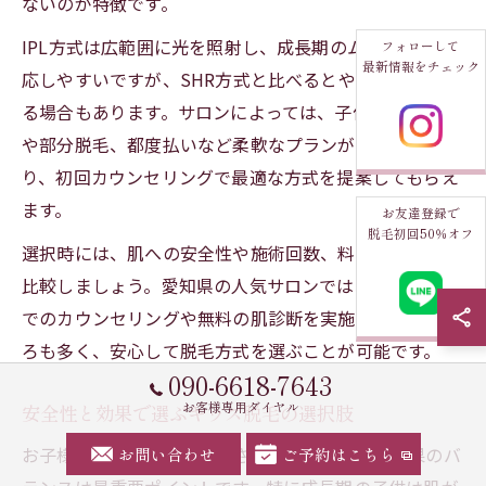
ないのが特徴です。
IPL方式は広範囲に光を照射し、成長期のムダ毛にも対
フォローして
最新情報をチェック
応しやすいですが、SHR方式と比べるとやや痛みを感じ
る場合もあります。サロンによっては、子供専用コース
や部分脱毛、都度払いなど柔軟なプランが用意されてお
り、初回カウンセリングで最適な方式を提案してもらえ
ます。
お友達登録で
脱毛初回50％オフ
選択時には、肌への安全性や施術回数、料金面の違いも
比較しましょう。愛知県の人気サロンでは、保護者同伴
でのカウンセリングや無料の肌診断を実施しているとこ
ろも多く、安心して脱毛方式を選ぶことが可能です。
090-6618-7643
お客様専用ダイヤル
安全性と効果で選ぶキッズ脱毛の選択肢
お子様にキッズ脱毛を受けさせる際、安全性と効果のバ
お問い合わせ
ご予約はこちら