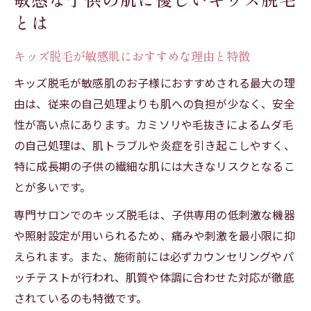
初めてでも安心なキッズ脱毛カウンセリン
とは
グ体験
キッズ脱毛が敏感肌におすすめな理由と特徴
親子で安心して通えるキッズ脱毛の選び方
親子で通いやすいキッズ脱毛サロンの条件
キッズ脱毛が敏感肌のお子様におすすめされる最大の理
由は、従来の自己処理よりも肌への負担が少なく、安全
キッズ脱毛の親子同時施術が安心の理由
性が高い点にあります。カミソリや毛抜きによるムダ毛
付き添いOKなキッズ脱毛で子供の不安を解
の自己処理は、肌トラブルや炎症を引き起こしやすく、
消
特に成長期の子供の繊細な肌には大きなリスクとなるこ
安全なキッズ脱毛を選ぶチェックポイント
とが多いです。
カウンセリング重視のキッズ脱毛サロン体
専門サロンでのキッズ脱毛は、子供専用の低刺激な機器
験談
や照射設定が用いられるため、痛みや刺激を最小限に抑
費用や回数から見る愛知県おすすめ脱毛サロン
えられます。また、施術前には必ずカウンセリングやパ
キッズ脱毛の相場と回数目安を徹底解説
ッチテストが行われ、肌質や体調に合わせた対応が徹底
費用対効果が高いキッズ脱毛サロンの見つ
されているのも特徴です。
け方