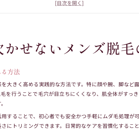
自己管理に役立つメンズ脱毛の基礎知識を解説
メンズ脱毛のメリットと日常生活への影響とは
メンズ脱毛で肌トラブルを防ぐ正しいケア方法
グルーミングで印象を変える実践ヒント
欠かせないメンズ脱毛
グルーミングとメンズ脱毛で好印象を与えるコツ
メンズ脱毛後のグルーミングで清潔感アップを実
ボディシェーバーを使ったメンズ脱毛のポイント
れる方法
ムダ毛処理とグルーミングの組み合わせ術
感を大きく高める実践的な方法です。特に顔や腕、脚など
自己処理後のメンズ脱毛効果を高める実践法
脱毛を行うことで毛穴が目立ちにくくなり、肌全体がすっ
ムダ毛処理がもたらす肌トラブル対策のコツ
す。
メンズ脱毛で肌トラブルを防ぐケアのポイント
活用することで、初心者でも安全かつ手軽にムダ毛処理が
ムダ毛処理後の赤みやかゆみ対策の実践法
長さにトリミングできます。日常的なケアを習慣化するこ
メンズ脱毛でよくある肌悩みとその予防策