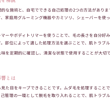
メンズ脱毛で印象を劇的に変えるコツ
門的な施術と、自宅でできる自己処理の2つの方法がありま
電気シェーバーを活用した脱毛のポイント
方、家庭用グルーミング機器やカミソリ、シェーバーを使
電気シェーバーで安全にメンズ脱毛を行う方法
メンズ脱毛に最適なシェーバー選びの基準
ーマーやボディトリマーを使うことで、毛の長さを自分好
電気シェーバー使用後の肌ケアでトラブル予防
す。部位によって適した処理方法を選ぶことで、肌トラブル
自己処理で実感するメンズ脱毛の手軽さと注意点
れ味を定期的に確認し、清潔な状態で使用することが大切
ボディシェーバー活用で清潔感をキープするコツ
影響とは
る見た目をキープできることです。ムダ毛を処理すること
自己管理の一環として脱毛を取り入れることで、肌トラブ