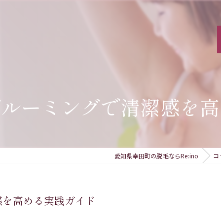
グルーミングで清潔感を高
愛知県幸田町の脱毛ならRe:ino
コ
感を高める実践ガイド