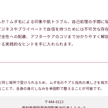
んか？ムダ毛による印象や肌トラブル、自己処理の手間に
ビジネスやプライベートで自信を持つためには不可欠な存
安全性への配慮、アフターケアのコツまで分かりやすく解
きる実践的なヒントを手に入れられます。
を同じ場所で受けられるため、ムダ毛のケアと指先の美しさを両方
ることで、全身の身だしなみを幸田町で整えることが可能です。
〒444-0113
愛知県額田郡幸田町菱池行連１３９−３