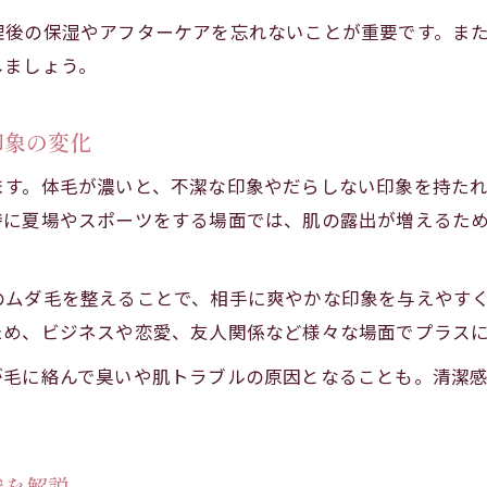
グルーミング時の肌ダメージを軽減する方法
理後の保湿やアフターケアを忘れないことが重要です。ま
メンズ脱毛の肌トラブル回避に役立つアイテム紹
しましょう。
自己管理に役立つメンズ脱毛の始め方とは
初心者が知っておきたいメンズ脱毛の始め方
印象の変化
メンズ脱毛の自己管理で得られるメリット
ます。体毛が濃いと、不潔な印象やだらしない印象を持た
グルーミングとあわせたメンズ脱毛のステップ
特に夏場やスポーツをする場面では、肌の露出が増えるた
自宅でできるメンズ脱毛のおすすめ方法
メンズ脱毛を続けるための習慣化のコツ
のムダ毛を整えることで、相手に爽やかな印象を与えやす
こだわりたい男性必見のグルーミング術
ため、ビジネスや恋愛、友人関係など様々な場面でプラス
メンズ脱毛とグルーミングで理想の自分を目指す
が毛に絡んで臭いや肌トラブルの原因となることも。清潔
身だしなみに差がつくグルーミングテクニック
メンズ脱毛後のグルーミング習慣を定着させる方
こだわり派男性が実践する脱毛と手入れの流れ
識を解説