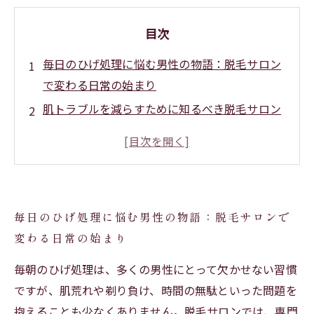
目次
毎日のひげ処理に悩む男性の物語：脱毛サロン
で変わる日常の始まり
肌トラブルを減らすために知るべき脱毛サロン
の専門技術とは？
効果的なひげ処理法を学び、清潔感アップを実
感するまでの体験談
脱毛サロンでの施術方法と安全性—不安を解消
毎日のひげ処理に悩む男性の物語：脱毛サロンで
し、自信を持つために
変わる日常の始まり
ひげ脱毛完了！肌の負担が減り、理想の印象を
手に入れた結末
毎朝のひげ処理は、多くの男性にとって欠かせない習慣
脱毛サロンでのひげ処理がもたらすメリットと
ですが、肌荒れや剃り負け、時間の無駄といった問題を
は？長期的効果を徹底解説
抱えることも少なくありません。脱毛サロンでは、専門