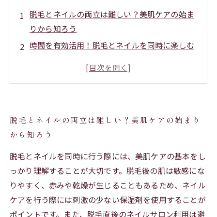
脱毛とネイルの両立は難しい？美肌ケアの始ま
りから知ろう
時間を有効活用！脱毛とネイルを同時に楽しむ
秘訣とは？
最新ケア方法で肌への負担を最小限に抑えるポ
イント解説
美肌を保ちながらトータルビューティーを叶え
脱毛とネイルの両立は難しい？美肌ケアの始まり
る実践テクニック
から知ろう
脱毛とネイルケアを両立して、見た目も心も輝
く毎日へ
脱毛とネイルを同時に行う際には、美肌ケアの基本をし
脱毛とネイルの効果的なスケジュール管理でス
っかり理解することが大切です。脱毛後の肌は敏感にな
トレスフリーに
りやすく、赤みや乾燥が生じることもあるため、ネイル
ケアを行う際には刺激の少ない保湿剤を使用することが
美肌を守るために知っておきたい脱毛とネイル
ポイントです。また、脱毛直後のネイルサロン利用は避
の注意点まとめ