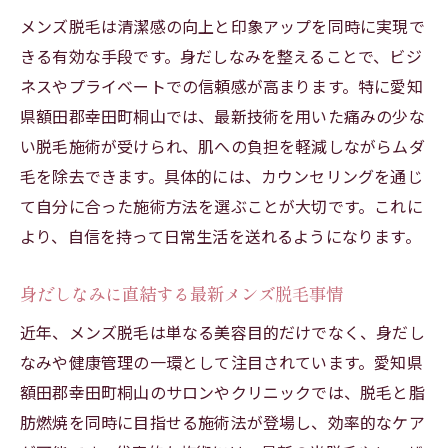
メンズ脱毛は清潔感の向上と印象アップを同時に実現で
燃焼効果も狙えるメンズ脱毛の実力
きる有効な手段です。身だしなみを整えることで、ビジ
メンズ脱毛と燃焼効果の相乗効果の秘密
ネスやプライベートでの信頼感が高まります。特に愛知
効率的に脂肪燃焼するメンズ脱毛の魅力
県額田郡幸田町桐山では、最新技術を用いた痛みの少な
メンズ脱毛施術で燃焼効果を実感する理由
い脱毛施術が受けられ、肌への負担を軽減しながらムダ
脱毛と同時に叶う燃焼効果のメカニズム
毛を除去できます。具体的には、カウンセリングを通じ
燃焼効果を高めるメンズ脱毛の選び方
て自分に合った施術方法を選ぶことが大切です。これに
美容と健康を意識したメンズ脱毛活用法
より、自信を持って日常生活を送れるようになります。
愛知県額田郡幸田町桐山で注目の脱毛法
身だしなみに直結する最新メンズ脱毛事情
信頼できるサロンで受けるメンズ脱毛の特
徴
近年、メンズ脱毛は単なる美容目的だけでなく、身だし
なみや健康管理の一環として注目されています。愛知県
地域で注目のメンズ脱毛最新技術とは
額田郡幸田町桐山のサロンやクリニックでは、脱毛と脂
痛みを抑えた脱毛法が選ばれる理由
肪燃焼を同時に目指せる施術法が登場し、効率的なケア
肌に優しいメンズ脱毛の選び方ガイド