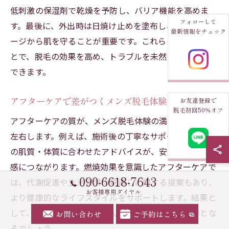
低刺激の保湿剤で乾燥を予防し、バリア機能を高めま
フォローして
す。最後に、外出時は日焼け止めを塗布し、紫外線ダメ
最新情報をチェック
ージから肌を守ることが重要です。これらを徹底するこ
とで、脱毛の効果を高め、トラブルを未然に防ぐことが
できます。
アフターケアで差がつくメンズ脱毛体験
お友達登録で
脱毛初回50％オフ
アフターケアの質が、メンズ脱毛体験の満足度を大きく
左右します。例えば、施術後の丁寧なサポートや、個々
の肌質・体質に合わせたアドバイスが、安心感と効果実
感につながります。燃焼効果を意識したアフターケアで
090-6618-7643
は、代謝促進や生活習慣の見直しに関する提案もあり、
お客様専用ダイヤル
より健康的なライフスタイルをサポートします。結果と
して、清潔感と自信を手に入れるための大きな一歩とな
お問い合わせ
ご予約はこちら
るでしょう。