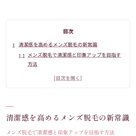
目次
清潔感を高めるメンズ脱毛の新常識
メンズ脱毛で清潔感と印象アップを目指す
方法
身だしなみに直結する最新メンズ脱毛事情
第一印象を変えるメンズ脱毛のポイント解
説
肌トラブルを防ぐメンズ脱毛の新常識とは
自信につながるメンズ脱毛の効果的な始め
清潔感を高めるメンズ脱毛の新常識
方
メンズ脱毛で清潔感と印象アップを目指す方法
メンズ脱毛選びで後悔しないための注意点