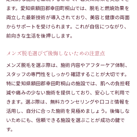
ます。愛知県額田郡幸田町桐山では、脱毛と燃焼効果を
理由
両立した最新技術が導入されており、美容と健康の両面
脱毛後の肌トラブル防止ケアの重要性
からサポートを受けられます。これが自信につながり、
安心して続けられるメンズ脱毛のアフター
前向きな生活を後押しします。
サービス
施術後のケアで健康的な肌を維持する方法
メンズ脱毛選びで後悔しないための注意点
メンズ脱毛後のアフターケアポイント解説
メンズ脱毛を選ぶ際は、施術内容やアフターケア体制、
アフターケアで差がつくメンズ脱毛体験
スタッフの専門性をしっかり確認することが大切です。
美容と健康を叶えるメンズ脱毛の秘訣
特に愛知県額田郡幸田町桐山の施設では、肌への負担軽
美容と健康を両立するメンズ脱毛の選び方
減や痛みの少ない施術を提供しており、安心して利用で
脱毛で手に入る理想の美と健康のバランス
きます。選ぶ際は、無料カウンセリングや口コミ情報を
活用し、自分に合った施術を見極めましょう。後悔しな
メンズ脱毛が導く魅力的なライフスタイル
いためにも、信頼できる施設を選ぶことが成功の鍵で
健康維持に役立つメンズ脱毛の実践ポイン
す。
ト