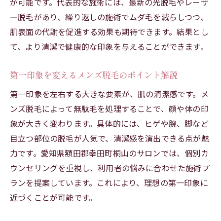
が可能です。代表的な施術には、最新の光脱毛やレーザ
安心して任せられる脱毛施設の見極め方
ー脱毛があり、繰り返しの施術でムダ毛を減らしつつ、
現地で話題のメンズ脱毛の効果と体験談
肌表面の代謝を促進する効果も期待できます。結果とし
効率よく脂肪燃焼したい男性におすすめ
て、より清潔で健康的な印象を与えることができます。
忙しい男性に最適なメンズ脱毛の選択基準
第一印象を変えるメンズ脱毛のポイント解説
脂肪燃焼をサポートするメンズ脱毛のコツ
効率重視の男性に人気な脱毛施術とは
第一印象を左右する大きな要素が、肌の清潔感です。メ
ンズ脱毛によって無駄毛を処理することで、顔や体の印
メンズ脱毛で時短しながら燃焼効果を得る
象が大きく変わります。具体的には、ヒゲや腕、脚など
忙しくても続けやすいメンズ脱毛の魅力
目立つ部位の脱毛が人気で、清潔感を演出できる点が魅
結果を求める男性必見の脱毛方法紹介
力です。愛知県額田郡幸田町桐山のサロンでは、個別カ
肌ケアと脱毛を両立させる最新技術
ウンセリングを重視し、利用者の悩みに合わせた施術プ
肌にやさしいメンズ脱毛の最新技術解説
ランを提案しています。これにより、理想の第一印象に
脱毛と同時に叶う美肌ケアのポイント
近づくことが可能です。
最新機器を使ったメンズ脱毛の利点