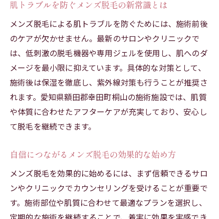
肌トラブルを防ぐメンズ脱毛の新常識とは
肌トラブルを防ぐ脱毛施術の選び方
敏感肌でも安心なメンズ脱毛の技術進化
メンズ脱毛による肌トラブルを防ぐためには、施術前後
のケアが欠かせません。最新のサロンやクリニックで
脱毛後も美肌を保つケア方法まとめ
は、低刺激の脱毛機器や専用ジェルを使用し、肌へのダ
メンズ脱毛で得られる健康的な変化とは
メージを最小限に抑えています。具体的な対策として、
清潔感だけでなく健康面にも効果的なメン
施術後は保湿を徹底し、紫外線対策も行うことが推奨さ
ズ脱毛
れます。愛知県額田郡幸田町桐山の施術施設では、肌質
メンズ脱毛がもたらすライフスタイルの変
や体質に合わせたアフターケアが充実しており、安心し
化
て脱毛を継続できます。
体型維持に役立つメンズ脱毛の新常識
脱毛が促進するポジティブな健康意識
自信につながるメンズ脱毛の効果的な始め方
メンズ脱毛施術後の健康的な生活習慣
メンズ脱毛を効果的に始めるには、まず信頼できるサロ
美容と健康を両立する脱毛のメリット
ンやクリニックでカウンセリングを受けることが重要で
施術後のアフターケアがもたらす安心感
す。施術部位や肌質に合わせて最適なプランを選択し、
定期的な施術を継続することで、着実に効果を実感でき
アフターケア充実のメンズ脱毛が選ばれる