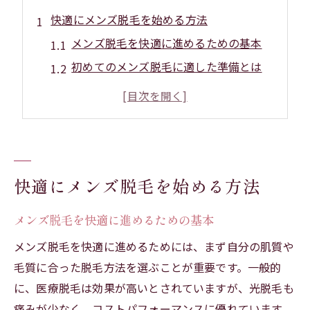
快適にメンズ脱毛を始める方法
メンズ脱毛を快適に進めるための基本
初めてのメンズ脱毛に適した準備とは
メンズ脱毛の基礎知識を押さえよう
脱毛で快適な生活を手に入れるには
メンズ脱毛における注意点と対策
快適さを重視したメンズ脱毛の選び方
快適にメンズ脱毛を始める方法
メンズ脱毛で快適なライフスタイルを
メンズ脱毛がもたらす日常の快適さ
メンズ脱毛を快適に進めるための基本
ライフスタイルに合わせた脱毛方法
メンズ脱毛を快適に進めるためには、まず自分の肌質や
メンズ脱毛で得られる新しい生活習慣
毛質に合った脱毛方法を選ぶことが重要です。一般的
快適な日常を支えるメンズ脱毛の効果
に、医療脱毛は効果が高いとされていますが、光脱毛も
メンズ脱毛を生活に取り入れるメリット
痛みが少なく、コストパフォーマンスに優れています。