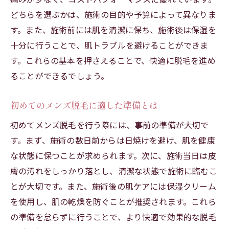
快適なライフスタイルに不可欠な脱毛
どちらを選ぶかは、施術の目的や予算によって異なりま
効果的なメンズ脱毛の選び方
す。また、施術前には肌を清潔に保ち、施術後は保湿を
十分に行うことで、肌トラブルを避けることができま
メンズ脱毛の効果を引き出す選び方
す。これらの基本を押さえることで、快適に脱毛を進め
自分に合ったメンズ脱毛を見つける方法
ることができるでしょう。
快適なメンズ脱毛を選ぶためのポイント
脱毛の種類と選び方のコツ
初めてのメンズ脱毛に適した準備とは
メンズ脱毛を成功させるためのヒント
初めてメンズ脱毛を行う際には、事前の準備が大切で
効果的なメンズ脱毛の判断基準
す。まず、施術の数日前からは日焼けを避け、肌を健康
メンズ脱毛で手に入れるスムーズ肌
な状態に保つことが求められます。次に、施術当日は皮
スムーズ肌を実現するメンズ脱毛の魅力
膚の汚れをしっかり落とし、清潔な状態で施術に臨むこ
メンズ脱毛で得られる肌の美しさ
とが大切です。また、施術後の肌ケアには保湿クリーム
を使用し、肌の乾燥を防ぐことが推奨されます。これら
滑らかな肌を目指すメンズ脱毛の秘訣
の準備を怠らずに行うことで、より快適で効果的な脱毛
快適なスムーズ肌を手に入れる方法