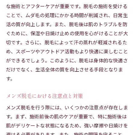
安全な脱毛選び: 家庭用とサロン
な施術とアフターケアが重要です。脱毛の施術を受ける
家庭用脱毛器はメンズに向いているのか
ことで、ムダ毛の処理にかかる時間が削減され、日常生
快適な結果を求める脱毛器の選び方
活の質が向上します。また、脱毛後は肌のトラブルを防
ぐために、保湿や日焼け止めの使用を心がけることが大
医療脱毛と光脱毛の違いを解説
切です。さらに、脱毛によって汗の蒸れが軽減されるた
医療脱毛と光脱毛の効果的な違い
め、スポーツやアウトドア活動もより快適に楽しむこと
快適さを求める脱毛方法の選択
ができるでしょう。このように、脱毛は身体的な快適さ
医療脱毛と光脱毛の特徴を比較
だけでなく、生活全体の質を向上させる手段となりま
メンズ脱毛における選択肢の違い
す。
脱毛方法の違いを理解して選ぶ
医療脱毛と光脱毛の選び方のポイント
メンズ脱毛における注意点と対策
メンズ脱毛で肌トラブルを防ぐ方法
メンズ脱毛を行う際には、いくつかの注意点が存在しま
肌トラブルを防ぐためのメンズ脱毛
す。まず、施術前後の肌のケアが重要で、特に施術後は
肌がデリケートな状態になるため、強い摩擦や日焼けを
快適な脱毛ライフを送るための注意点
避ける必要があります。また、施術の間隔を守ること