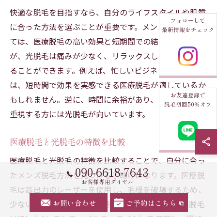
快適な脱毛を目指すなら、自分のライフスタイルや肌質
フォローして
に合った方法を選ぶことが重要です。メンズ脱毛におい
最新情報をチェック
ては、医療脱毛の高い効果と短期間での結果が魅力です
が、光脱毛は痛みが少なく、リラックスした環境で受け
ることができます。例えば、忙しいビジネスパーソンに
は、短時間で効果を実感できる医療脱毛が適しているか
お友達登録で
もしれません。逆に、時間に余裕があり、リラックスを
脱毛初回50％オフ
重視する方には光脱毛が向いています。
医療脱毛と光脱毛の特徴を比較
医療脱毛と光脱毛の特徴を比較することで、自分に合っ
090-6618-7643
たメンズ脱毛方法を見つける手助けになります。医療脱
お客様専用ダイヤル
毛は高出力のレーザーを使用し、毛根を破壊するため、
お問い合わせ
ご予約はこちら
少ない回数で効果を実感できます。これに対し、光脱毛