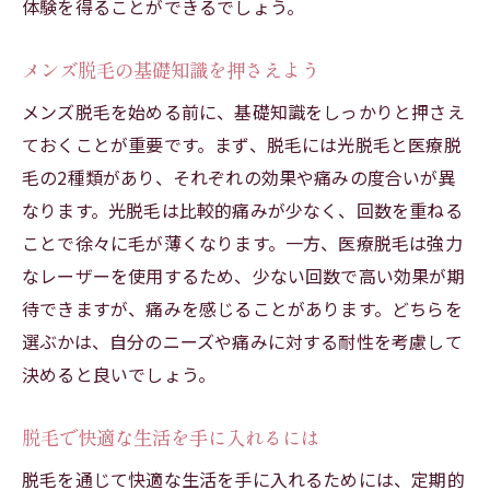
体験を得ることができるでしょう。
メンズ脱毛で肌が変わる理由
スムーズ肌を保つためのメンズ脱毛
メンズ脱毛の基礎知識を押さえよう
快適なメンズ脱毛のメリットを探る
メンズ脱毛を始める前に、基礎知識をしっかりと押さえ
メンズ脱毛のメリットを徹底分析
ておくことが重要です。まず、脱毛には光脱毛と医療脱
快適さをもたらすメンズ脱毛の利点
毛の2種類があり、それぞれの効果や痛みの度合いが異
メンズ脱毛で得ることができる快適性
なります。光脱毛は比較的痛みが少なく、回数を重ねる
脱毛がもたらす快適な生活の変化
ことで徐々に毛が薄くなります。一方、医療脱毛は強力
なレーザーを使用するため、少ない回数で高い効果が期
快適なメンズ脱毛の価値と効果
待できますが、痛みを感じることがあります。どちらを
メンズ脱毛が快適さに与える影響
選ぶかは、自分のニーズや痛みに対する耐性を考慮して
家庭用脱毛器とメンズ脱毛の比較
決めると良いでしょう。
家庭用脱毛器とメンズ脱毛の違い
快適さを比較する脱毛器選び
脱毛で快適な生活を手に入れるには
家庭用脱毛器の効果とメンズ脱毛
脱毛を通じて快適な生活を手に入れるためには、定期的