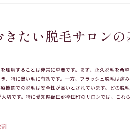
予約の取りやすさと営業時間を確認する
脱毛に関する法律とサロンの資格
リピート客が多いサロンの特徴
おきたい脱毛サロンの
サロン比較のポイント: 経験豊富なスタッフと最新機器の
スタッフの経験年数と資格の確認方法
最新機器導入のメリットとデメリット
技術力の高いスタッフがいるサロンの見分け方
徴を理解することは非常に重要です。まず、永久脱毛を希
機器の効果と安全性について学ぶ
でき、特に黒い毛に有効です。一方、フラッシュ脱毛は痛
脱毛効果の持続期間をどう確認するか
医療機関での脱毛は安全性が高いとされています。どの脱
施術中のトラブル対処法を知る
が大切です。特に愛知県額田郡幸田町のサロンでは、これ
県額田郡幸田町での人気脱毛サロンを詳しく解説
。
地域密着型サロンのサービス内容
地元で愛されるサロンの条件
役割