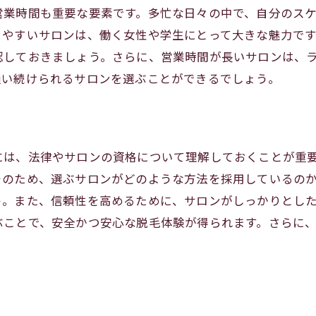
営業時間も重要な要素です。多忙な日々の中で、自分のス
自分の肌質に合ったプランの選び方
りやすいサロンは、働く女性や学生にとって大きな魅力で
担当者との信頼関係の築き方
認しておきましょう。さらに、営業時間が長いサロンは、
予算に応じたプランの組み立て方
通い続けられるサロンを選ぶことができるでしょう。
施術回数と間隔の決定方法
施術前に知っておくべき注意事項
ミで分かる信頼できるサロンとは？脱毛体験者の声から学
には、法律やサロンの資格について理解しておくことが重
口コミサイトの活用法と注意点
そのため、選ぶサロンがどのような方法を採用しているの
実際の体験談からの学び
う。また、信頼性を高めるために、サロンがしっかりとし
良い口コミと悪い口コミの見極め方
ぶことで、安全かつ安心な脱毛体験が得られます。さらに
信頼できる口コミの特徴
口コミを元にしたサロンの訪問前確認
口コミで語られる施術後の肌変化
体系の透明性が安心感をもたらす: サロン選びの決め手