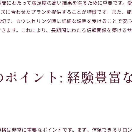
期間にわたって満足度の高い結果を得るために重要です。
隠れた費用がないかのチェックポイント
ーズに合わせたプランを提供することが特徴です。また、
料金プランの比較方法
親切で、カウンセリング時に詳細な説明を受けることで安
支払い方法の選択肢とその利便性
できます。これにより、長期間にわたる信頼関係を築ける
長期契約のメリットとデメリット
キャンセルポリシーと返金条件を確認する
初回特典を最大限に活用する方法
サロンのアフターケアが重要な理由と選び方のコツ
ポイント: 経験豊富
施術後のアフターケア内容を理解する
アフターケアの効果とその持続性
サロンによるアフターケアの違い
自宅でできるアフターケア方法
定期フォローアップの必要性
資格は非常に重要なポイントです。まず、信頼できるサロ