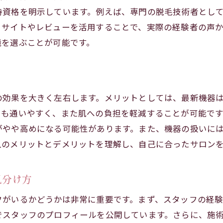
アフターケアが充実しているサロンの探し方
持資格を明示しています。例えば、専門の脱毛技術者とし
ミサイトやレビューを活用することで、実際の経験者の声
境を選ぶことが可能です。
の効果を大きく左右します。メリットとしては、最新機器
でも通いやすく、また肌への負担を軽減することが可能で
がやや高めになる可能性があります。また、機器の扱いに
入のメリットとデメリットを理解し、自己に合ったサロン
見分け方
フがいるかどうかは非常に重要です。まず、スタッフの経
でスタッフのプロフィールを公開しています。さらに、施