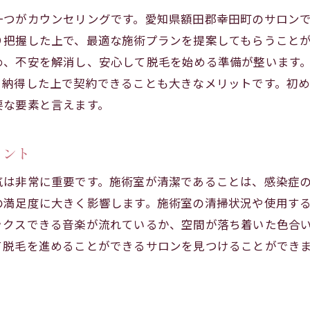
利用者の声から見る人気の理由
一つがカウンセリングです。愛知県額田郡幸田町のサロン
展開されている特別プランやキャンペーン
り把握した上で、最適な施術プランを提案してもらうこと
サロンの立地とアクセスの良さ
め、不安を解消し、安心して脱毛を始める準備が整います
、納得した上で契約できることも大きなメリットです。初
地元口コミで高評価のサロンを探る
要な要素と言えます。
優しい施術が求められる理由とサロン選びの注意点
敏感肌向けの施術方法とその効果
イント
肌トラブルを避けるためのサロン選び
施術後の肌ケアの重要性と方法
気は非常に重要です。施術室が清潔であることは、感染症
の満足度に大きく影響します。施術室の清掃状況や使用す
アレルギー対策を行っているサロンの探し方
ックスできる音楽が流れているか、空間が落ち着いた色合
化粧品成分と肌への影響を理解する
て脱毛を進めることができるサロンを見つけることができ
施術後の肌の変化を観察する方法
カウンセリングを活用して自分に合った脱毛プランを見つ
る
カウンセリングで質問すべきポイント