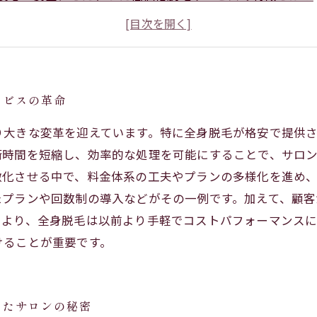
格安全身脱毛のメリット・デメリットを徹底解説
脱毛を始める前に知っておきたい、格安サービスの真実
あなたにぴったりの全身脱毛プランを見つけるためのポイ
ービスの革命
り大きな変革を迎えています。特に全身脱毛が格安で提供
術時間を短縮し、効率的な処理を可能にすることで、サロ
激化させる中で、料金体系の工夫やプランの多様化を進め
たプランや回数制の導入などがその一例です。加えて、顧
により、全身脱毛は以前より手軽でコストパフォーマンスに
けることが重要です。
したサロンの秘密