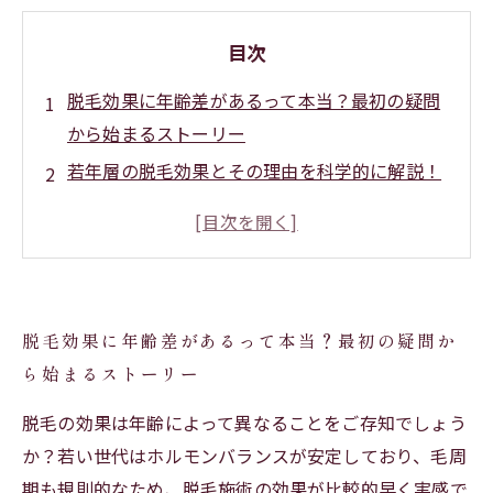
目次
脱毛効果に年齢差があるって本当？最初の疑問
から始まるストーリー
若年層の脱毛効果とその理由を科学的に解説！
肌質と毛質の変化とは
中高年に訪れる脱毛効果の違いとその背景を詳
しくご紹介
効果を最大限に引き出すための年齢別脱毛注意
脱毛効果に年齢差があるって本当？最初の疑問か
点：知っておくべきポイント
ら始まるストーリー
年齢ごとの脱毛体験まとめ：始める前に知って
おきたい全てのこと
脱毛の効果は年齢によって異なることをご存知でしょう
年齢別脱毛効果の違いを知って、あなたに最適
か？若い世代はホルモンバランスが安定しており、毛周
な脱毛プランを選ぼう
期も規則的なため、脱毛施術の効果が比較的早く実感で