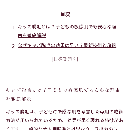
目次
キッズ脱毛とは？子どもの敏感肌でも安心な理
由を徹底解説
なぜキッズ脱毛の効果は早い？最新技術と施術
方法の秘密
実際に体験！キッズ脱毛を受けたお子さまと保
護者の声を紹介
早く効果が出るから続けやすい！キッズ脱毛の
キッズ脱毛とは？子どもの敏感肌でも安心な理由
メリットまとめ
を徹底解説
安心して続けられるためのアフターケアと注意
点とは？
キッズ脱毛は、子どもの敏感な肌を考慮した専用の施術
初めてでも安心！キッズ脱毛を検討中の親御さ
方法が用いられているため、効果が早く現れる特徴があ
ん向けQ&A
ります。一般的な大人用脱毛とは異なり、低出力のレー