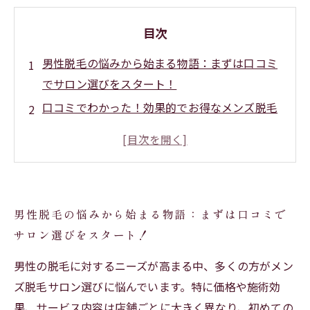
目次
男性脱毛の悩みから始まる物語：まずは口コミ
でサロン選びをスタート！
口コミでわかった！効果的でお得なメンズ脱毛
サロンの見つけ方とは？
実際に通った男性が語る！格安脱毛サロンのリ
アルな体験談と評判紹介
迷いを解消する！口コミから分かる男性脱毛サ
男性脱毛の悩みから始まる物語：まずは口コミで
ロンのサービス比較ポイント
サロン選びをスタート！
納得のサロン選びで脱毛完了までの成功ストー
リーを描こう！
男性の脱毛に対するニーズが高まる中、多くの方がメン
男性脱毛で失敗しないためのワンポイントアド
ズ脱毛サロン選びに悩んでいます。特に価格や施術効
バイスと最新トレンド
果、サービス内容は店舗ごとに大きく異なり、初めての