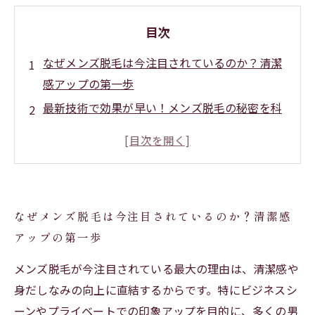
目次
なぜメンズ脱毛は今注目されているのか？清潔
感アップの第一歩
最新技術で効果が早い！メンズ脱毛の秘密を科
学的に解説
短期間で実感できる理由とは？効果を最大化す
る施術法紹介
続けやすい価格設定が支持される！格安メンズ
なぜメンズ脱毛は今注目されているのか？清潔感
脱毛プランの選び方
アップの第一歩
効果も価格も妥協しない賢い脱毛術で理想の身
だしなみを実現
メンズ脱毛が今注目されている最大の理由は、清潔感や
メンズ脱毛初心者必見！失敗しないサロン選び
身だしなみの向上に直結するからです。特にビジネスシ
のポイントと注意点
ーンやプライベートでの印象アップを目的に、多くの男