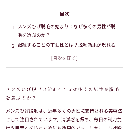
目次
メンズひげ脱毛の始まり：なぜ多くの男性が脱
毛を選ぶのか？
継続することの重要性とは？脱毛効果が現れる
回数の秘密
施術の流れを徹底解説！脱毛サロンでのステッ
プバイステップ
実際の体験談から見る、回数ごとの効果の変化
メンズひげ脱毛の始まり：なぜ多くの男性が脱毛
とその実感
を選ぶのか？
脱毛完了までの道のり：継続した先にある清潔
感と自信
メンズひげ脱毛は、近年多くの男性に支持される美容法
初心者必見！メンズひげ脱毛を失敗しないため
として注目されています。清潔感を保ち、毎日の剃刀負
のポイント
けや肌荒れを防ぐためにも効果的です。しかし、ひげ脱