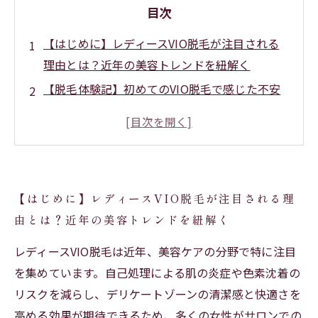
目次
【はじめに】レディースVIO脱毛が注目される
理由とは？近年の美容トレンドを紐解く
【脱毛体験記】初めてのVIO脱毛で感じた不安
と施術前の準備ポイント
【施術の効果】VIO脱毛後に得られる清潔感と
肌トラブル軽減の実際
【口コミ分析】利用者の声からわかる評判と満
【はじめに】レディースVIO脱毛が注目される理
足度のリアル
由とは？近年の美容トレンドを紐解く
【まとめ】安心して選べるVIO脱毛サロンの選
び方と効果を持続させるコツ
レディースVIO脱毛は近年、美容ケアの分野で特に注目
VIO脱毛の安全性とは？知っておきたいリスク
を集めています。自己処理による肌の炎症や色素沈着の
と対策
リスクを減らし、デリケートゾーンの清潔感と快適さを
高める効果が期待できるため、多くの女性がサロンでの
人気脱毛サロンおすすめランキング！効果と口