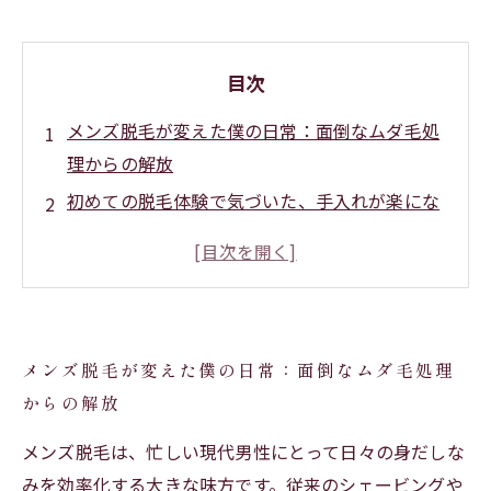
目次
メンズ脱毛が変えた僕の日常：面倒なムダ毛処
理からの解放
初めての脱毛体験で気づいた、手入れが楽にな
る秘密
脱毛後のケアを知って、清潔感アップの毎日へ
日々の身だしなみが簡単に！脱毛がもたらす時
間と心の余裕
メンズ脱毛が変えた僕の日常：面倒なムダ毛処理
快適な生活を送るためのメンズ脱毛の効果的な
からの解放
活用法
メンズ脱毛の基本とは？忙しい男性におすすめ
メンズ脱毛は、忙しい現代男性にとって日々の身だしな
したい理由
みを効率化する大きな味方です。従来のシェービングや