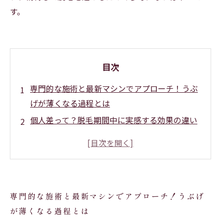
す。
目次
専門的な施術と最新マシンでアプローチ！うぶ
げが薄くなる過程とは
個人差って？脱毛期間中に実感する効果の違い
とその理由
完全にうぶげが消えるまでの道のり：どのくら
いの期間が必要？
脱毛終了後の美しい素肌へ！納得して脱毛を続
専門的な施術と最新マシンでアプローチ！うぶげ
けるためのポイント
が薄くなる過程とは
脱毛サロンで得られる安心感と効果の実感：お