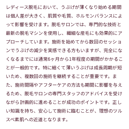
客様の声から見る成功例
レディース脱毛において、うぶげが薄くなり始める期間
レディース脱毛でうぶげが消える期間の真実ま
は個人差が大きく、肌質や毛質、ホルモンバランスによ
とめ：正しい知識で美肌を目指そう
って影響を受けます。脱毛サロンでは、専門的な技術と
最新の脱毛マシンを使用し、繊細な産毛にも効果的にア
プローチしています。施術を始めてから数回のセッショ
ンでうぶげの減少を実感できる方もいますが、完全にな
くなるまでには通常6ヶ月から1年程度の期間がかかるこ
とが一般的です。特に細くて薄いうぶげは成長周期が短
いため、複数回の施術を継続することが重要です。ま
た、施術間隔やアフターケアの方法も期間に影響を与え
るため、脱毛サロンの専門スタッフのアドバイスを受け
ながら計画的に進めることが成功のポイントです。正し
い知識を持ち、安心して施術に臨むことが、理想のツル
スベ素肌への近道となります。